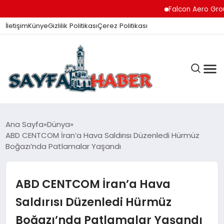
Falcon Aero Group, Hav
İletişim
Künye
Gizlilik Politikası
Çerez Politikası
ANA SAYFA
Ana Sayfa
Dünya
ABD CENTCOM İran’a Hava Saldırısı Düzenledi Hürmüz
Boğazı’nda Patlamalar Yaşandı
GÜNDEM
ABD CENTCOM İran’a Hava
İZMIR HABERLERI
Saldırısı Düzenledi Hürmüz
Boğazı’nda Patlamalar Yaşandı