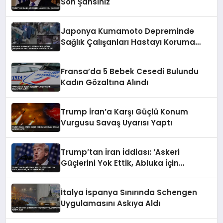
Son Şansınız
Japonya Kumamoto Depreminde
Sağlık Çalışanları Hastayı Koruma
Görüntüleri
Fransa’da 5 Bebek Cesedi Bulundu
Kadın Gözaltına Alındı
Trump İran’a Karşı Güçlü Konum
Vurgusu Savaş Uyarısı Yaptı
Trump’tan İran İddiası: ‘Askeri
Güçlerini Yok Ettik, Abluka İçin
Yalvarıyorlar’
İtalya İspanya Sınırında Schengen
Uygulamasını Askıya Aldı