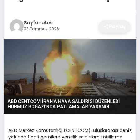
EĞITIM
Sayfahaber
Paylaş
08 Temmuz 2026
EKONOMI
SAĞLIK
SPOR
YAŞAM
DIĞER
ABD Merkez Komutanlığı (CENTCOM), uluslararası deniz
yolunda ticari gemilere yönelik saldırılara misilleme