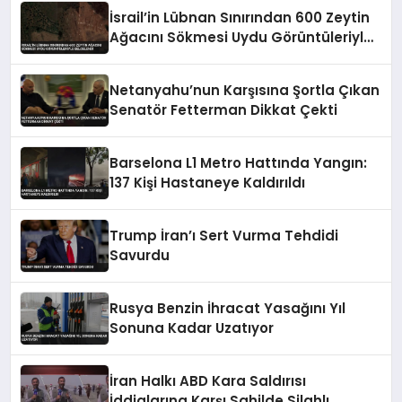
İsrail’in Lübnan Sınırından 600 Zeytin
Ağacını Sökmesi Uydu Görüntüleriyle
Belgelendi
Netanyahu’nun Karşısına Şortla Çıkan
Senatör Fetterman Dikkat Çekti
Barselona L1 Metro Hattında Yangın:
137 Kişi Hastaneye Kaldırıldı
Trump İran’ı Sert Vurma Tehdidi
Savurdu
Rusya Benzin İhracat Yasağını Yıl
Sonuna Kadar Uzatıyor
İran Halkı ABD Kara Saldırısı
İddialarına Karşı Sahilde Silahlı