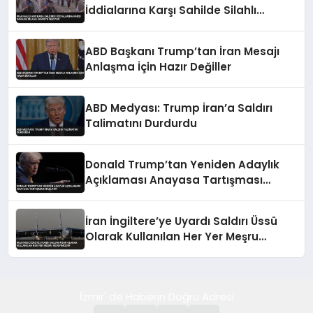
İddialarına Karşı Sahilde Silahlı
Devriye Geziyor
ABD Başkanı Trump’tan İran Mesajı
Anlaşma İçin Hazır Değiller
ABD Medyası: Trump İran’a Saldırı
Talimatını Durdurdu
Donald Trump’tan Yeniden Adaylık
Açıklaması Anayasa Tartışması
Başlattı
İran İngiltere’ye Uyardı Saldırı Üssü
Olarak Kullanılan Her Yer Meşru
Hedefimizdir
İzmir' de Haberin Doğru Adresi