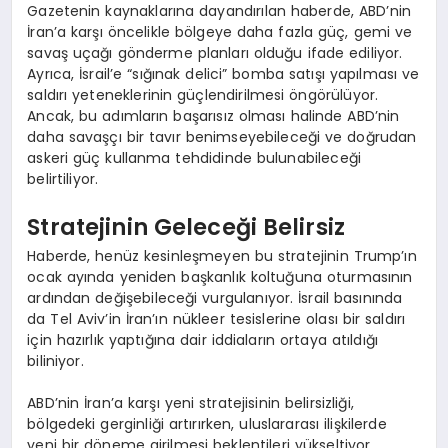
Gazetenin kaynaklarına dayandırılan haberde, ABD’nin
İran’a karşı öncelikle bölgeye daha fazla güç, gemi ve
savaş uçağı gönderme planları olduğu ifade ediliyor.
Ayrıca, İsrail’e “sığınak delici” bomba satışı yapılması ve
saldırı yeteneklerinin güçlendirilmesi öngörülüyor.
Ancak, bu adımların başarısız olması halinde ABD’nin
daha savaşçı bir tavır benimseyebileceği ve doğrudan
askeri güç kullanma tehdidinde bulunabileceği
belirtiliyor.
Stratejinin Geleceği Belirsiz
Haberde, henüz kesinleşmeyen bu stratejinin Trump’ın
ocak ayında yeniden başkanlık koltuğuna oturmasının
ardından değişebileceği vurgulanıyor. İsrail basınında
da Tel Aviv’in İran’ın nükleer tesislerine olası bir saldırı
için hazırlık yaptığına dair iddiaların ortaya atıldığı
biliniyor.
ABD’nin İran’a karşı yeni stratejisinin belirsizliği,
bölgedeki gerginliği artırırken, uluslararası ilişkilerde
yeni bir döneme girilmesi beklentileri yükseltiyor.