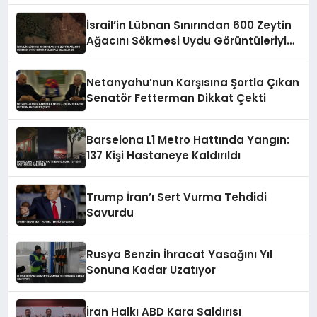
İsrail’in Lübnan Sınırından 600 Zeytin
Ağacını Sökmesi Uydu Görüntüleriyle
Belgelendi
Netanyahu’nun Karşısına Şortla Çıkan
Senatör Fetterman Dikkat Çekti
Barselona L1 Metro Hattında Yangın:
137 Kişi Hastaneye Kaldırıldı
Trump İran’ı Sert Vurma Tehdidi
Savurdu
Rusya Benzin İhracat Yasağını Yıl
Sonuna Kadar Uzatıyor
İran Halkı ABD Kara Saldırısı