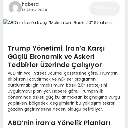
haberci
EĞITIM
Paylaş
13 Aralık 2024
EKONOMI
Trump Yönetimi, İran’a Karşı
SAĞLIK
Güçlü Ekonomik ve Askeri
Tedbirler Üzerinde Çalışıyor
SPOR
ABD’nin Wall Street Journal gazetesine göre, Trump’ın
ekibi İran’ı caydırmak ve nükleer programını
durdurmak için “maksimum baskı 2.0” stratejisini
YAŞAM
uygulamayı planlıyor. Habere göre, Trump’ın ilk
döneminde askeri güç kullanmaktan kaçındığına vurgu
yapılırken, bölgedeki değişimlerin bu yaklaşımı tekrar
gözden geçirilmesine neden olduğu belirtiliyor.
DIĞER
ABD’nin İran’a Yönelik Planları