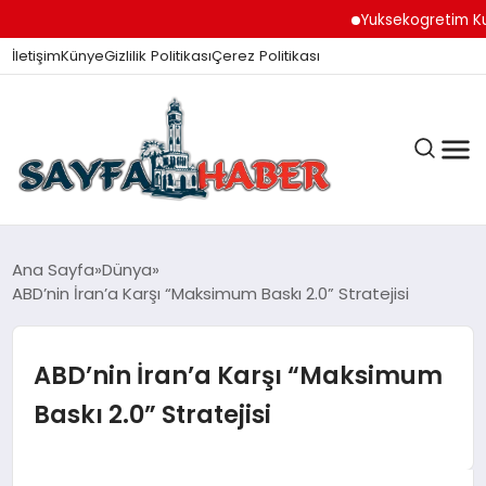
Yuksekogretim Kurumu 
İletişim
Künye
Gizlilik Politikası
Çerez Politikası
ANA SAYFA
Ana Sayfa
Dünya
ABD’nin İran’a Karşı “Maksimum Baskı 2.0” Stratejisi
GÜNDEM
ABD’nin İran’a Karşı “Maksimum
Baskı 2.0” Stratejisi
İZMIR HABERLERI