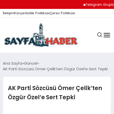
Telegram Grupları i
İletişim
Künye
Gizlilik Politikası
Çerez Politikası
ANA SAYFA
Ana Sayfa
Güncel
AK Parti Sözcüsü Ömer Çelik’ten Özgür Özel’e Sert Tepki
GÜNDEM
AK Parti Sözcüsü Ömer Çelik’ten
Özgür Özel’e Sert Tepki
İZMIR HABERLERI