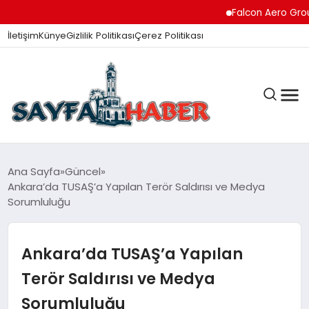
Falcon Aero Group, 
İletişim
Künye
Gizlilik Politikası
Çerez Politikası
ANA SAYFA
Ana Sayfa
Güncel
Ankara’da TUSAŞ’a Yapılan Terör Saldırısı ve Medya
Sorumluluğu
GÜNDEM
Ankara’da TUSAŞ’a Yapılan
İZMIR HABERLERI
Terör Saldırısı ve Medya
Sorumluluğu