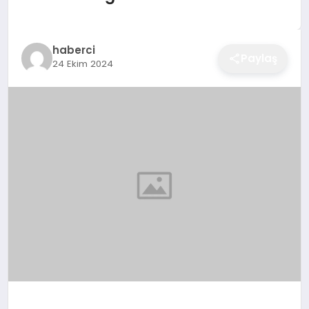
EĞITIM
haberci
Paylaş
24 Ekim 2024
EKONOMI
SAĞLIK
SPOR
YAŞAM
DIĞER