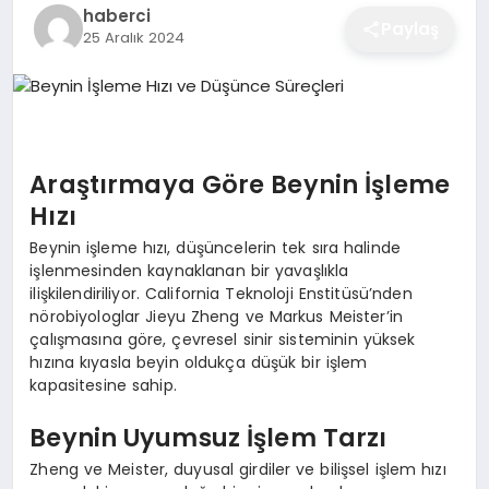
haberci
EĞITIM
Paylaş
25 Aralık 2024
EKONOMI
Araştırmaya Göre Beynin İşleme
SAĞLIK
Hızı
Beynin işleme hızı, düşüncelerin tek sıra halinde
SPOR
işlenmesinden kaynaklanan bir yavaşlıkla
ilişkilendiriliyor. California Teknoloji Enstitüsü’nden
nörobiyologlar Jieyu Zheng ve Markus Meister’in
çalışmasına göre, çevresel sinir sisteminin yüksek
YAŞAM
hızına kıyasla beyin oldukça düşük bir işlem
kapasitesine sahip.
DIĞER
Beynin Uyumsuz İşlem Tarzı
Zheng ve Meister, duyusal girdiler ve bilişsel işlem hızı