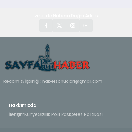
İzmir' de Haberin Doğru Adresi
Reklam & İşbirliği :
habersonuclari@gmail.com
Hakkımızda
İletişim
Künye
Gizlilik Politikası
Çerez Politikası