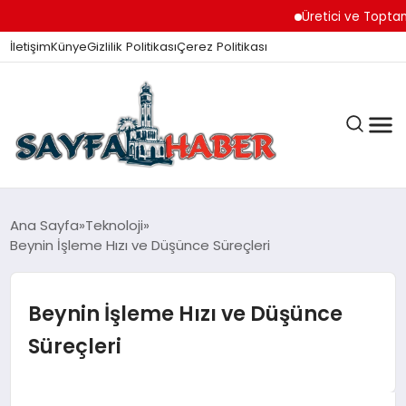
Üretici ve Toptancıl
İletişim
Künye
Gizlilik Politikası
Çerez Politikası
ANA SAYFA
Ana Sayfa
Teknoloji
Beynin İşleme Hızı ve Düşünce Süreçleri
GÜNDEM
Beynin İşleme Hızı ve Düşünce
Süreçleri
İZMIR HABERLERI