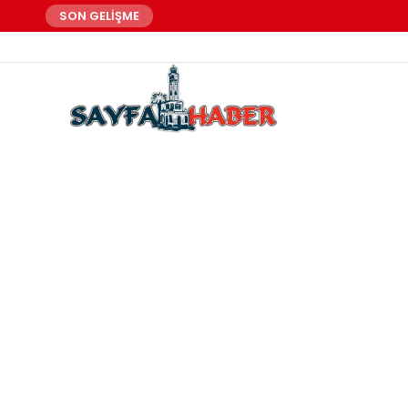
SON GELİŞME