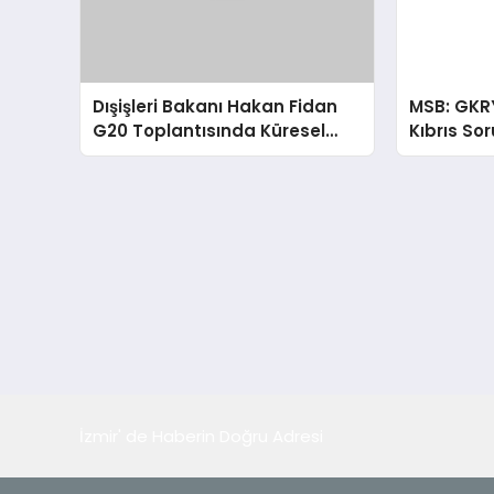
Dışişleri Bakanı Hakan Fidan
MSB: GKR
G20 Toplantısında Küresel
Kıbrıs So
Sorunlara Işık Tutuyor
İzmir' de Haberin Doğru Adresi