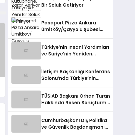
Bir Soluk Getiriyor
Pasaport Pizza Ankara
Ümitköy/Çayyolu Şubesi
Açıldı!
Türkiye’nin İnsani Yardımları
ve Suriye’nin Yeniden
Yapılandırılma Çalışmaları
Konferansı
İletişim Başkanlığı Konferans
Salonu’nda Türkiye’nin
Suriye Politikaları Tartışıldı
TÜSİAD Başkanı Orhan Turan
Hakkında Resen Soruşturma
Başlatıldı
Cumhurbaşkanı Dış Politika
ve Güvenlik Başdanışmanı
Panelde Konuştu