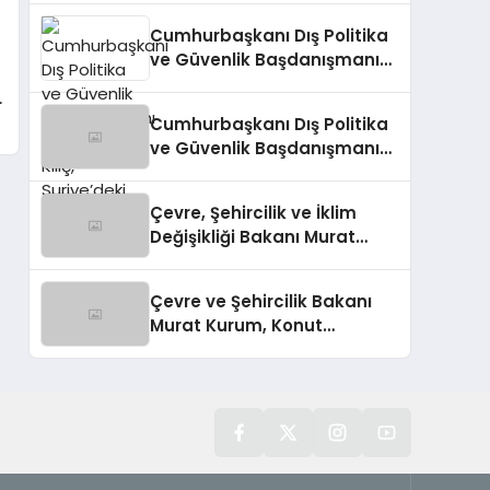
Cumhurbaşkanı Dış Politika
ve Güvenlik Başdanışmanı
Akif Çağatay Kılıç,
r
Suriye’deki Gelişmeleri
Cumhurbaşkanı Dış Politika
Değerlendirdi
ve Güvenlik Başdanışmanı
Akif Çağatay Kılıç’tan Suriye
Panelinde Önemli
Çevre, Şehircilik ve İklim
Açıklamalar
Değişikliği Bakanı Murat
Kurum’dan Konut
Kampanyaları Müjdesi
Çevre ve Şehircilik Bakanı
Murat Kurum, Konut
Kampanyalarını Duyurdu