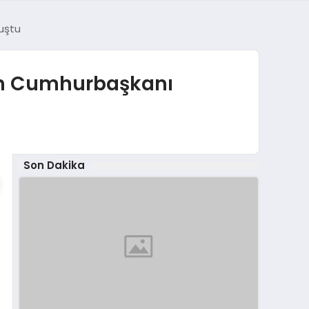
uştu
an Cumhurbaşkanı
Son Dakika