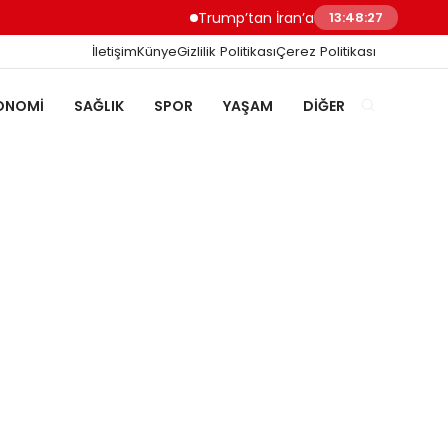
Trump’tan İran’a Müzakere Uyarısı Son 
13:48:27
İletişim
Künye
Gizlilik Politikası
Çerez Politikası
ONOMI
SAĞLIK
SPOR
YAŞAM
DIĞER