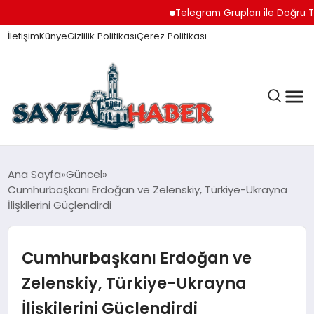
Telegram Grupları ile Doğru Top
İletişim
Künye
Gizlilik Politikası
Çerez Politikası
ANA SAYFA
Ana Sayfa
Güncel
Cumhurbaşkanı Erdoğan ve Zelenskiy, Türkiye-Ukrayna
İlişkilerini Güçlendirdi
GÜNDEM
Cumhurbaşkanı Erdoğan ve
İZMIR HABERLERI
Zelenskiy, Türkiye-Ukrayna
İlişkilerini Güçlendirdi