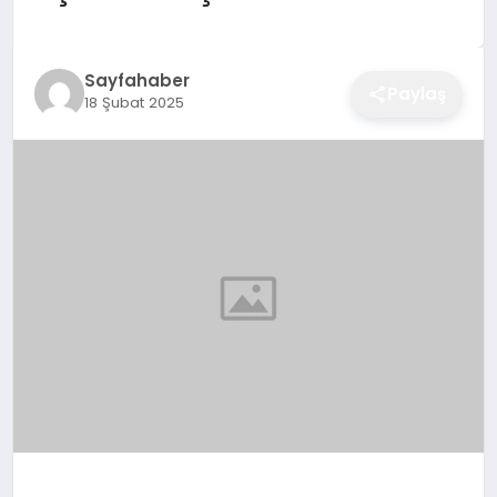
EĞITIM
Sayfahaber
Paylaş
18 Şubat 2025
EKONOMI
SAĞLIK
SPOR
YAŞAM
DIĞER