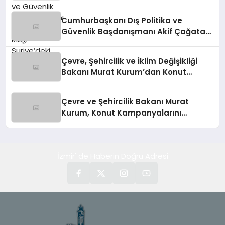
Kılıç, Suriye’deki Gelişmeleri
Değerlendirdi
Cumhurbaşkanı Dış Politika ve
Güvenlik Başdanışmanı Akif Çağatay
Kılıç’tan Suriye Panelinde Önemli
Açıklamalar
Çevre, Şehircilik ve İklim Değişikliği
Bakanı Murat Kurum’dan Konut
Kampanyaları Müjdesi
Çevre ve Şehircilik Bakanı Murat
Kurum, Konut Kampanyalarını
Duyurdu
İzmir' de Haberin Doğru Adresi