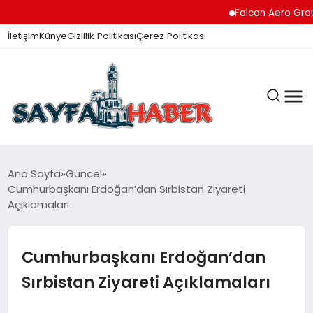
Falcon Aero Group, 
İletişim
Künye
Gizlilik Politikası
Çerez Politikası
ANA SAYFA
Ana Sayfa
Güncel
Cumhurbaşkanı Erdoğan’dan Sırbistan Ziyareti
Açıklamaları
GÜNDEM
Cumhurbaşkanı Erdoğan’dan
İZMIR HABERLERI
Sırbistan Ziyareti Açıklamaları