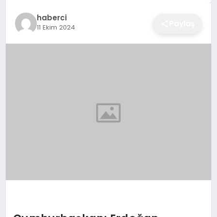
EĞITIM
haberci
Paylaş
11 Ekim 2024
EKONOMI
SAĞLIK
SPOR
YAŞAM
DIĞER