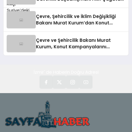
Kılıç’tan Suriye Panelinde Önemli
Açıklamalar
Çevre, Şehircilik ve İklim Değişikliği
Bakanı Murat Kurum’dan Konut
Kampanyaları Müjdesi
Çevre ve Şehircilik Bakanı Murat
Kurum, Konut Kampanyalarını
Duyurdu
İzmir' de Haberin Doğru Adresi