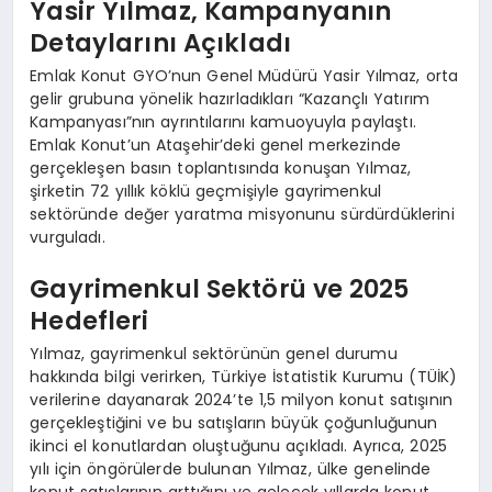
Yasir Yılmaz, Kampanyanın
Detaylarını Açıkladı
Emlak Konut GYO’nun Genel Müdürü Yasir Yılmaz, orta
gelir grubuna yönelik hazırladıkları “Kazançlı Yatırım
Kampanyası”nın ayrıntılarını kamuoyuyla paylaştı.
Emlak Konut’un Ataşehir’deki genel merkezinde
gerçekleşen basın toplantısında konuşan Yılmaz,
şirketin 72 yıllık köklü geçmişiyle gayrimenkul
sektöründe değer yaratma misyonunu sürdürdüklerini
vurguladı.
Gayrimenkul Sektörü ve 2025
Hedefleri
Yılmaz, gayrimenkul sektörünün genel durumu
hakkında bilgi verirken, Türkiye İstatistik Kurumu (TÜİK)
verilerine dayanarak 2024’te 1,5 milyon konut satışının
gerçekleştiğini ve bu satışların büyük çoğunluğunun
ikinci el konutlardan oluştuğunu açıkladı. Ayrıca, 2025
yılı için öngörülerde bulunan Yılmaz, ülke genelinde
konut satışlarının arttığını ve gelecek yıllarda konut