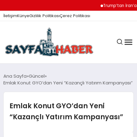
Trump’tan İran’a Mü
İletişim
Künye
Gizlilik Politikası
Çerez Politikası
ANA SAYFA
Ana Sayfa
Güncel
Emlak Konut GYO’dan Yeni “Kazançlı Yatırım Kampanyası”
GÜNDEM
Emlak Konut GYO’dan Yeni
“Kazançlı Yatırım Kampanyası”
İZMIR HABERLERI