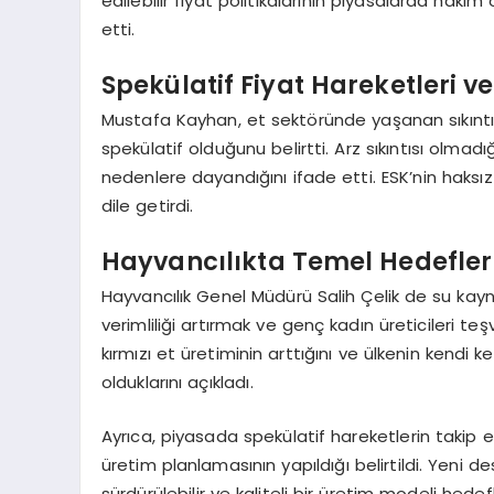
edilebilir fiyat politikalarının piyasalarda haki
etti.
Spekülatif Fiyat Hareketleri v
Mustafa Kayhan, et sektöründe yaşanan sıkıntıl
spekülatif olduğunu belirtti. Arz sıkıntısı olmadı
nedenlere dayandığını ifade etti. ESK’nin haksı
dile getirdi.
Hayvancılıkta Temel Hedefler
Hayvancılık Genel Müdürü Salih Çelik de su kay
verimliliği artırmak ve genç kadın üreticileri teş
kırmızı et üretiminin arttığını ve ülkenin kendi 
olduklarını açıkladı.
Ayrıca, piyasada spekülatif hareketlerin takip 
üretim planlamasının yapıldığı belirtildi. Yeni d
sürdürülebilir ve kaliteli bir üretim modeli hedef