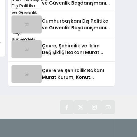
ve Güvenlik Başdanışmanı
Akif Çağatay Kılıç,
Suriye’deki Gelişmeleri
Cumhurbaşkanı Dış Politika
Değerlendirdi
ve Güvenlik Başdanışmanı
Akif Çağatay Kılıç’tan Suriye
Panelinde Önemli
r
Çevre, Şehircilik ve İklim
Açıklamalar
Değişikliği Bakanı Murat
Kurum’dan Konut
Kampanyaları Müjdesi
Çevre ve Şehircilik Bakanı
Murat Kurum, Konut
Kampanyalarını Duyurdu