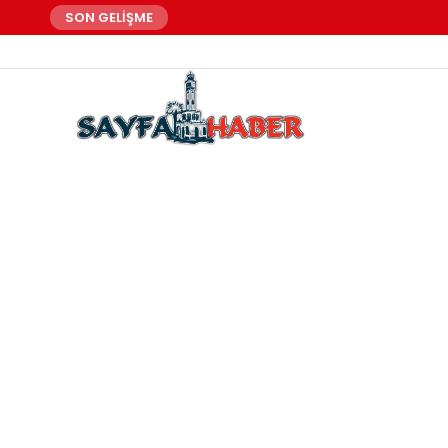
SON GELİŞME