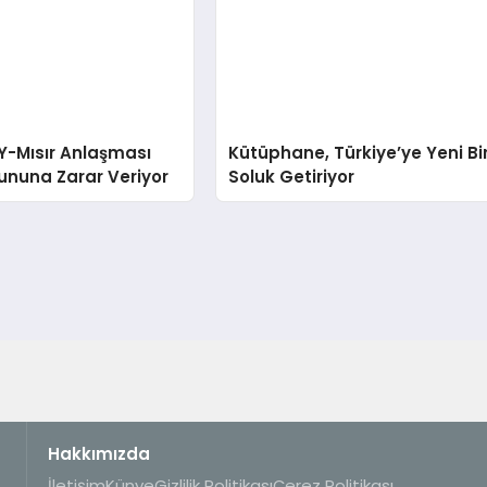
Y-Mısır Anlaşması
Kütüphane, Türkiye’ye Yeni Bi
rununa Zarar Veriyor
Soluk Getiriyor
Hakkımızda
İletişim
Künye
Gizlilik Politikası
Çerez Politikası