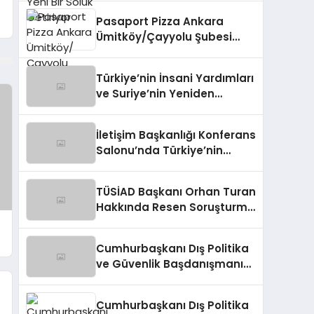
Pasaport Pizza Ankara
Ümitköy/Çayyolu Şubesi
Açıldı!
Türkiye’nin İnsani Yardımları
ve Suriye’nin Yeniden
Yapılandırılma Çalışmaları
Konferansı
İletişim Başkanlığı Konferans
Salonu’nda Türkiye’nin
Suriye Politikaları Tartışıldı
TÜSİAD Başkanı Orhan Turan
Hakkında Resen Soruşturma
Başlatıldı
Cumhurbaşkanı Dış Politika
ve Güvenlik Başdanışmanı
Panelde Konuştu
Cumhurbaşkanı Dış Politika