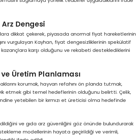
m olmasını sağlamaya yönelik tedbirler uyguladıklarını ifade
e Arz Dengesi
ara dikkat çekerek, piyasada anormal fiyat hareketlerinin
ğını vurgulayan Kayhan, fiyat dengesizliklerinin spekülatif
z kazançlara karşı olduğunu ve rekabeti desteklediklerini
 ve Üretim Planlaması
naklarını korumak, hayvan refahını ön planda tutmak,
vik etmek gibi temel hedeflerinin olduğunu belirtti. Çelik,
kendine yetebilen bir kırmızı et üreticisi olma hedefinde
edildiğini ve gıda arz güvenliğini göz önünde bulundurarak
estekleme modellerinin hayata geçirildiği ve verimli,
lendiği ifade edildi.