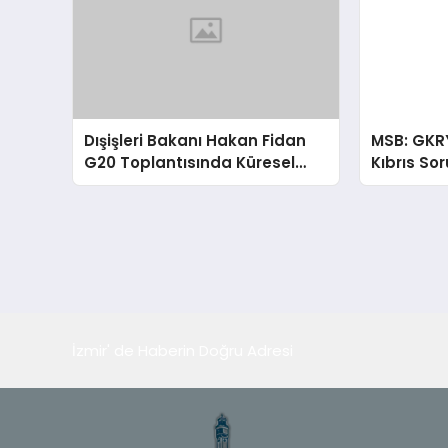
Dışişleri Bakanı Hakan Fidan
MSB: GKR
G20 Toplantısında Küresel
Kıbrıs So
Sorunlara Işık Tutuyor
İzmir' de Haberin Doğru Adresi