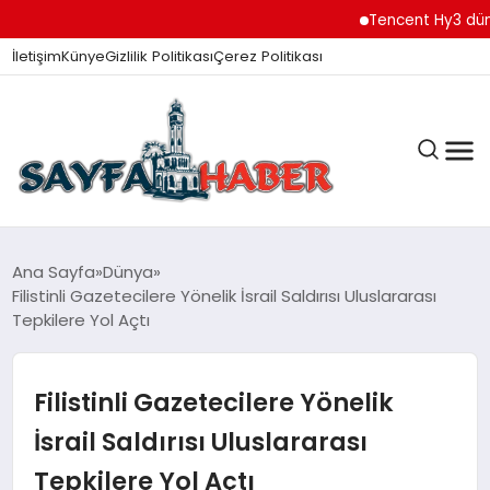
Tencent Hy3 dünya ge
İletişim
Künye
Gizlilik Politikası
Çerez Politikası
ANA SAYFA
Ana Sayfa
Dünya
Filistinli Gazetecilere Yönelik İsrail Saldırısı Uluslararası
Tepkilere Yol Açtı
GÜNDEM
Filistinli Gazetecilere Yönelik
İZMIR HABERLERI
İsrail Saldırısı Uluslararası
Tepkilere Yol Açtı