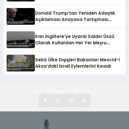
Donald Trump’tan Yeniden Adaylık
Açıklaması Anayasa Tartışması
Başlattı
İran İngiltere’ye Uyardı Saldırı Üssü
Olarak Kullanılan Her Yer Meşru
Hedefimizdir
Sekiz Ülke Dışişleri Bakanları Mescid-i
Aksa’daki İsrail Eylemlerini Kınadı
İzmir' de Haberin Doğru Adresi