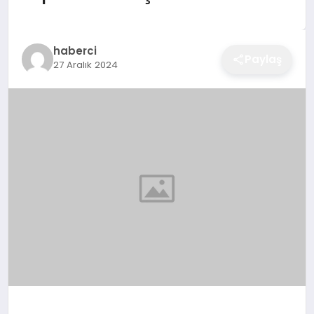
EĞITIM
haberci
Paylaş
27 Aralık 2024
EKONOMI
SAĞLIK
SPOR
YAŞAM
DIĞER