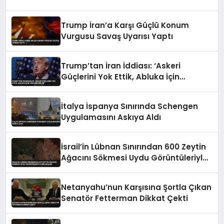
Trump İran’a Karşı Güçlü Konum
Vurgusu Savaş Uyarısı Yaptı
Trump’tan İran İddiası: ‘Askeri
Güçlerini Yok Ettik, Abluka İçin
Yalvarıyorlar’
İtalya İspanya Sınırında Schengen
Uygulamasını Askıya Aldı
İsrail’in Lübnan Sınırından 600 Zeytin
Ağacını Sökmesi Uydu Görüntüleriyle
Belgelendi
Netanyahu’nun Karşısına Şortla Çıkan
Senatör Fetterman Dikkat Çekti