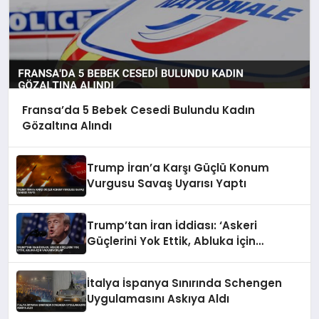
Fransa’da 5 Bebek Cesedi Bulundu Kadın
Gözaltına Alındı
Trump İran’a Karşı Güçlü Konum
Vurgusu Savaş Uyarısı Yaptı
Trump’tan İran İddiası: ‘Askeri
Güçlerini Yok Ettik, Abluka İçin
Yalvarıyorlar’
İtalya İspanya Sınırında Schengen
Uygulamasını Askıya Aldı