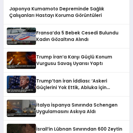
Japonya Kumamoto Depreminde Sağlık
Çalışanları Hastayı Koruma Görüntüleri
Fransa’da 5 Bebek Cesedi Bulundu
Kadın Gözaltına Alındı
Trump İran’a Karşı Güçlü Konum
Vurgusu Savaş Uyarısı Yaptı
Trump’tan İran İddiası: ‘Askeri
Güçlerini Yok Ettik, Abluka İçin
Yalvarıyorlar’
İtalya İspanya Sınırında Schengen
Uygulamasını Askıya Aldı
İsrail’in Lübnan Sınırından 600 Zeytin