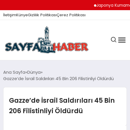
Japonya Kumamoto Depr
İletişim
Künye
Gizlilik Politikası
Çerez Politikası
ANA SAYFA
Ana Sayfa
Dünya
Gazze’de İsrail Saldırıları 45 Bin 206 Filistinliyi Öldürdü
GÜNDEM
Gazze’de İsrail Saldırıları 45 Bin
206 Filistinliyi Öldürdü
İZMIR HABERLERI