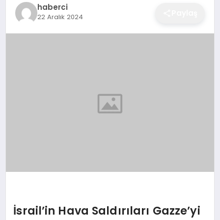
haberci
EĞITIM
Paylaş
22 Aralık 2024
EKONOMI
SAĞLIK
SPOR
YAŞAM
DIĞER
İsrail’in Hava Saldırıları Gazze’yi