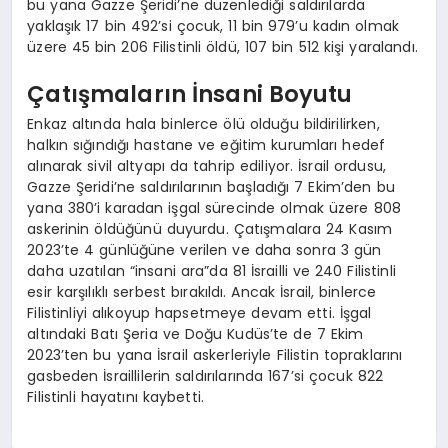
bu yana Gazze Şeridi’ne düzenlediği saldırılarda
yaklaşık 17 bin 492’si çocuk, 11 bin 979’u kadın olmak
üzere 45 bin 206 Filistinli öldü, 107 bin 512 kişi yaralandı.
Çatışmaların İnsani Boyutu
Enkaz altında hala binlerce ölü olduğu bildirilirken,
halkın sığındığı hastane ve eğitim kurumları hedef
alınarak sivil altyapı da tahrip ediliyor. İsrail ordusu,
Gazze Şeridi’ne saldırılarının başladığı 7 Ekim’den bu
yana 380’i karadan işgal sürecinde olmak üzere 808
askerinin öldüğünü duyurdu. Çatışmalara 24 Kasım
2023’te 4 günlüğüne verilen ve daha sonra 3 gün
daha uzatılan “insani ara”da 81 İsrailli ve 240 Filistinli
esir karşılıklı serbest bırakıldı. Ancak İsrail, binlerce
Filistinliyi alıkoyup hapsetmeye devam etti. İşgal
altındaki Batı Şeria ve Doğu Kudüs’te de 7 Ekim
2023’ten bu yana İsrail askerleriyle Filistin topraklarını
gasbeden İsraillilerin saldırılarında 167’si çocuk 822
Filistinli hayatını kaybetti.