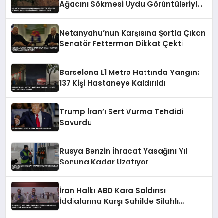
Ağacını Sökmesi Uydu Görüntüleriyle
Belgelendi
Netanyahu’nun Karşısına Şortla Çıkan
Senatör Fetterman Dikkat Çekti
Barselona L1 Metro Hattında Yangın:
137 Kişi Hastaneye Kaldırıldı
Trump İran’ı Sert Vurma Tehdidi
Savurdu
Rusya Benzin İhracat Yasağını Yıl
Sonuna Kadar Uzatıyor
İran Halkı ABD Kara Saldırısı
İddialarına Karşı Sahilde Silahlı
Devriye Geziyor