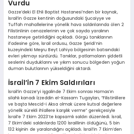
Vurdu
Gazze’deki El Ehli Baptist Hastanesi’nden bir kaynak,
İsrail’in Gazze kentinin doğusundaki Şucaiyye ve
Tuffah mahallelerine yönelik hava saldırılarında ölen 2
Filistinlinin cenazelerinin ve çok sayıda yaralının
hastaneye getirildiğini açıkladı. Görgü tanıklarının
ifadesine göre, İsrail ordusu, Gazze Şeridi’nin
kuzeyindeki Meşru Beyt Lahiya bölgesinin batısındaki
evleri yıkmayı sürdürdü. Tanıklar, patlamaların şiddetli
seslerini duyduklarını ve yıkım sonucu bölgeden yoğun
duman bulutlarının yükseldiğini aktardı.
İsrail’in 7 Ekim Saldırıları
İsrail’in Gazze’yi işgalinde 7 Ekim sonrası Hamas’ın
silahlı kanadı İzzeddin el-Kassam Tugayları, “Filistinlilere
ve başta Mescid-i Aksa olmak üzere kutsal değerlere
yönelik sürekli ihlallere karşılık verme” gerekçesiyle
İsrail’e 7 Ekim 2023’te kapsamlı saldırı düzenledi. İsrail,
7 Ekim’deki saldırılarda 1200 İsraillinin öldüğünü, 5 bin
132 kişinin de yaralandığını açıkladı. İsrail’in 7 Ekim’den