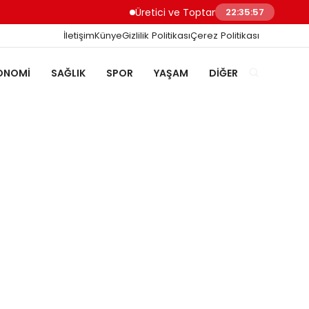
Üretici ve Toptancılar Dijital Sipariş Sür
22:35:57
İletişim
Künye
Gizlilik Politikası
Çerez Politikası
ONOMI
SAĞLIK
SPOR
YAŞAM
DIĞER