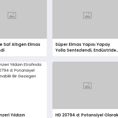
 Saf Altıgen Elmas
Süper Elmas Yapısı Yapay
ndi
Yolla Sentezlendi, Endüstride
Devrim Yaratabilir!
zeri Yıldızın
HD 20794 d: Potansiyel Olara