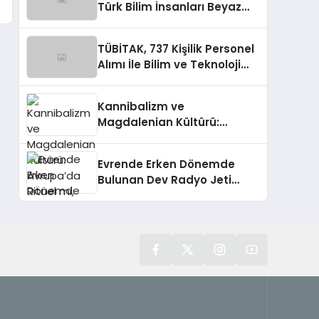
Türk Bilim İnsanları Beyaz
Kıta’da
TÜBİTAK, 737 Kişilik Personel
Alımı İle Bilim ve Teknoloji
Ekosistemine Katkı
Sağlayacak
Kannibalizm ve
Magdalenian Kültürü:
Avrupa’da Ritüel mi, Savaş
mı?
Evrende Erken Dönemde
Bulunan Dev Radyo Jeti
Keşfedildi