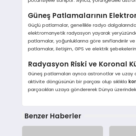
potansiyele sahiptir. Ayrıca, yörüngedeki astrono
Güneş Patlamalarının Elektr
Güçlü patlamalar, genellikle radyo dalgalarında
elektromanyetik radyasyon yayarak yeryüzündeki 
patlamalar, yoğunluklarına göre sınıflandırılır v
patlamalar, iletişim, GPS ve elektrik şebekeleri
Radyasyon Riski ve Koronal Kü
Güneş patlamaları ayrıca astronotlar ve uzay ara
aktivite döngüsünün bir parçası olup sıklıkla
kor
parçacıkları uzaya göndererek Dünya üzerindeki te
Benzer Haberler