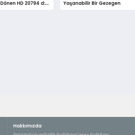
 Dönen HD 20794 d:
Yaşanabilir Bir Gezegen
l Olarak Yaşanabilir
gen
Hakkımızda
İletişim
Künye
Gizlilik Politikası
Çerez Politikası