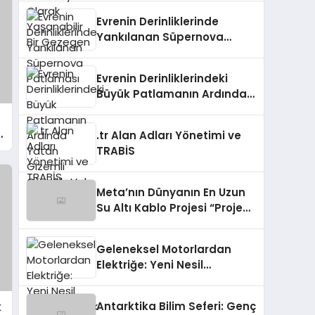
Evrenin Derinliklerinde
Yankılanan Süpernova
Patlaması
Evrenin Derinliklerindeki
Büyük Patlamanın Ardında
Yatan Gizemli Güzellik: Vela
Süpernova Kalıntısı
.tr Alan Adları Yönetimi ve
TRABİS
Meta’nın Dünyanın En Uzun
Su Altı Kablo Projesi “Project
Waterworth”u
Tamamlaması
Geleneksel Motorlardan
Elektriğe: Yeni Nesil
Termoelektrik Jeneratörler
Antarktika Bilim Seferi: Genç
k