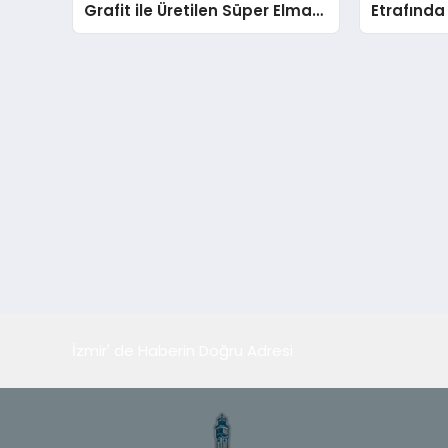
Grafit ile Üretilen Süper Elmas
Etrafında
Yapısı
Potansiye
Bir Geze
İzmir' de Haberin Doğru Adresi