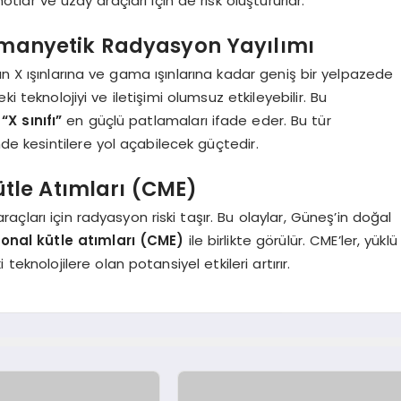
tlar ve uzay araçları için de risk oluştururlar.
omanyetik Radyasyon Yayılımı
n X ışınlarına ve gama ışınlarına kadar geniş bir yelpazede
teknolojiyi ve iletişimi olumsuz etkileyebilir. Bu
e
“X sınıfı”
en güçlü patlamaları ifade eder. Bu tür
nde kesintilere yol açabilecek güçtedir.
tle Atımları (CME)
çları için radyasyon riski taşır. Bu olaylar, Güneş’in doğal
onal kütle atımları (CME)
ile birlikte görülür. CME’ler, yüklü
knolojilere olan potansiyel etkileri artırır.