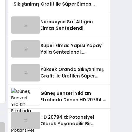
Sıkıştırılmış Grafit ile Süper Elmas
Üretmeyi Başardı
Neredeyse Saf Altıgen
Elmas Sentezlendi
Süper Elmas Yapısı Yapay
Yolla Sentezlendi,
Endüstride Devrim
Yaratabilir!
Yüksek Oranda Sıkıştırılmış
Grafit ile Üretilen Süper
Elmas Yapısı
Güneş Benzeri Yıldızın
Etrafında Dönen HD 20794 d:
Potansiyel Olarak
Yaşanabilir Bir Gezegen
HD 20794 d: Potansiyel
Olarak Yaşanabilir Bir
Gezegen