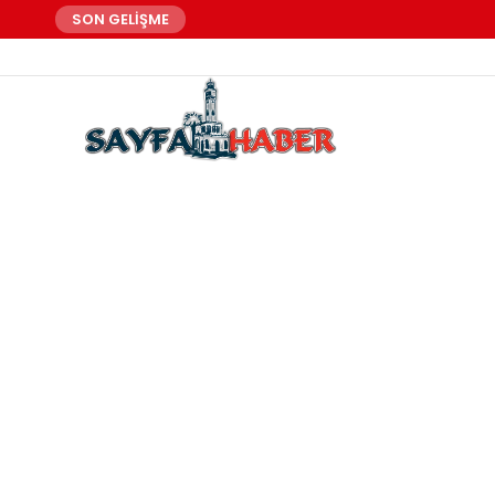
SON GELİŞME