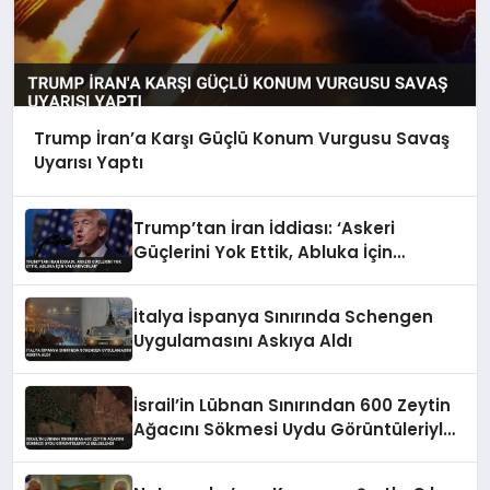
Trump İran’a Karşı Güçlü Konum Vurgusu Savaş
Uyarısı Yaptı
Trump’tan İran İddiası: ‘Askeri
Güçlerini Yok Ettik, Abluka İçin
Yalvarıyorlar’
İtalya İspanya Sınırında Schengen
Uygulamasını Askıya Aldı
İsrail’in Lübnan Sınırından 600 Zeytin
Ağacını Sökmesi Uydu Görüntüleriyle
Belgelendi