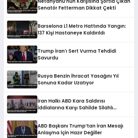
Netanyahu’nun Karşısına Şortla Çıkan
Senatör Fetterman Dikkat Çekti
Barselona L1 Metro Hattında Yangın:
137 Kişi Hastaneye Kaldırıldı
Trump İran’ı Sert Vurma Tehdidi
Savurdu
Rusya Benzin İhracat Yasağını Yıl
Sonuna Kadar Uzatıyor
İran Halkı ABD Kara Saldırısı
İddialarına Karşı Sahilde Silahlı
Devriye Geziyor
ABD Başkanı Trump’tan İran Mesajı
Anlaşma İçin Hazır Değiller