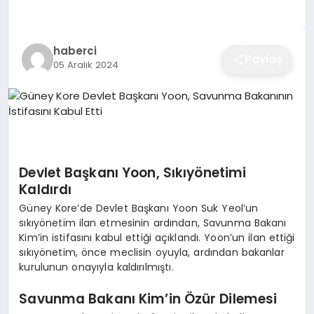
EĞITIM
haberci
Paylaş
05 Aralık 2024
EKONOMI
SAĞLIK
SPOR
Devlet Başkanı Yoon, Sıkıyönetimi
Kaldırdı
Güney Kore’de Devlet Başkanı Yoon Suk Yeol’un
YAŞAM
sıkıyönetim ilan etmesinin ardından, Savunma Bakanı
Kim’in istifasını kabul ettiği açıklandı. Yoon’un ilan ettiği
sıkıyönetim, önce meclisin oyuyla, ardından bakanlar
kurulunun onayıyla kaldırılmıştı.
DIĞER
Savunma Bakanı Kim’in Özür Dilemesi