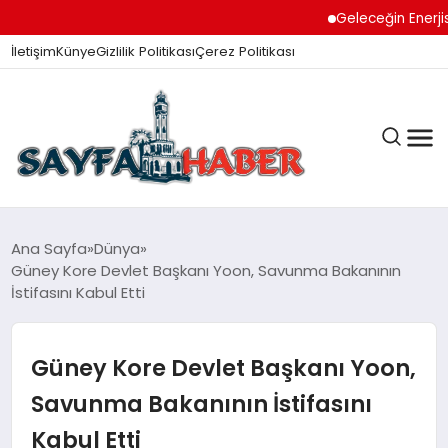
Geleceğin Enerjisi Oto
İletişim
Künye
Gizlilik Politikası
Çerez Politikası
ANA SAYFA
Ana Sayfa
Dünya
Güney Kore Devlet Başkanı Yoon, Savunma Bakanının
İstifasını Kabul Etti
GÜNDEM
Güney Kore Devlet Başkanı Yoon,
İZMIR HABERLERI
Savunma Bakanının İstifasını
Kabul Etti