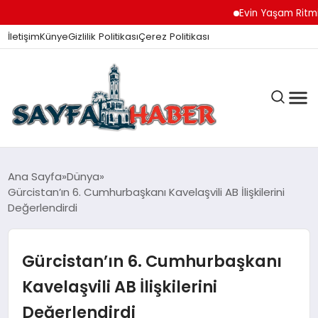
Evin Yaşam Ritmini Ko
İletişim
Künye
Gizlilik Politikası
Çerez Politikası
ANA SAYFA
Ana Sayfa
Dünya
Gürcistan’ın 6. Cumhurbaşkanı Kavelaşvili AB İlişkilerini
Değerlendirdi
GÜNDEM
Gürcistan’ın 6. Cumhurbaşkanı
İZMIR HABERLERI
Kavelaşvili AB İlişkilerini
Değerlendirdi