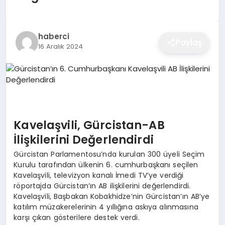
EĞITIM
haberci
Paylaş
16 Aralık 2024
EKONOMI
SAĞLIK
SPOR
Kavelaşvili, Gürcistan-AB
İlişkilerini Değerlendirdi
Gürcistan Parlamentosu’nda kurulan 300 üyeli Seçim
YAŞAM
Kurulu tarafından ülkenin 6. cumhurbaşkanı seçilen
Kavelaşvili, televizyon kanalı İmedi TV’ye verdiği
röportajda Gürcistan’ın AB ilişkilerini değerlendirdi.
Kavelaşvili, Başbakan Kobakhidze’nin Gürcistan’ın AB’ye
DIĞER
katılım müzakerelerinin 4 yıllığına askıya alınmasına
karşı çıkan gösterilere destek verdi.