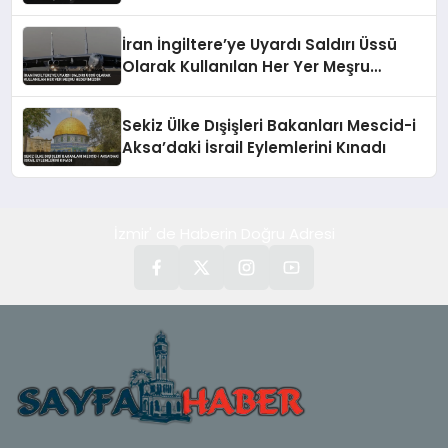
Başlattı
İran İngiltere’ye Uyardı Saldırı Üssü
Olarak Kullanılan Her Yer Meşru
Hedefimizdir
Sekiz Ülke Dışişleri Bakanları Mescid-i
Aksa’daki İsrail Eylemlerini Kınadı
İzmir' de Haberin Doğru Adresi