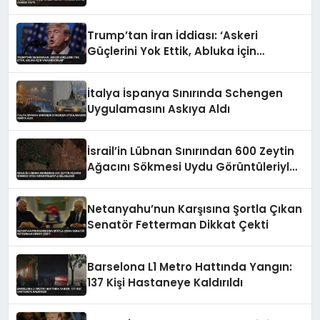
Trump’tan İran İddiası: ‘Askeri
Güçlerini Yok Ettik, Abluka İçin
Yalvarıyorlar’
İtalya İspanya Sınırında Schengen
Uygulamasını Askıya Aldı
İsrail’in Lübnan Sınırından 600 Zeytin
Ağacını Sökmesi Uydu Görüntüleriyle
Belgelendi
Netanyahu’nun Karşısına Şortla Çıkan
Senatör Fetterman Dikkat Çekti
Barselona L1 Metro Hattında Yangın:
137 Kişi Hastaneye Kaldırıldı