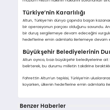
mazlum Filistin halkının haklarını savunanları sind
Türkiye’nin Kararlılığı
Altun, Türkiye’nin dünya çapında başarı kazanan 
bir operasyonun parçası olduğunu savundu. Ancak
bir duruş sergilemeye devam edeceğini vurgulad
hedeflerine emin adımlarla ilerlemeye devam e
Büyükşehir Belediyelerinin D
Altun ayrıca, bazı büyükşehir belediyelerine ai
belirterek, bu durumu milletin takdirine bıraktıkla
Fahrettin Altun’un tepkisi, Türkiye’nin uluslarar
koyarken, ülkenin hedeflerine emin adımlarla ile
Benzer Haberler