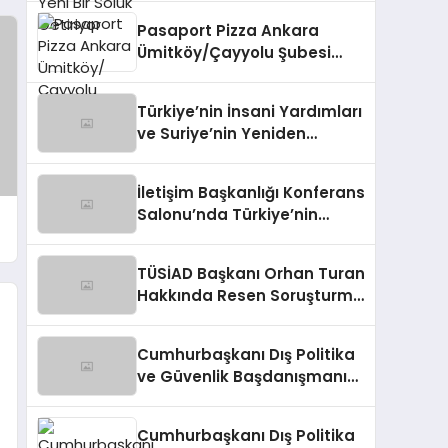
Pasaport Pizza Ankara
Ümitköy/Çayyolu Şubesi
Açıldı!
Türkiye’nin İnsani Yardımları
ve Suriye’nin Yeniden
Yapılandırılma Çalışmaları
Konferansı
İletişim Başkanlığı Konferans
Salonu’nda Türkiye’nin
Suriye Politikaları Tartışıldı
TÜSİAD Başkanı Orhan Turan
Hakkında Resen Soruşturma
Başlatıldı
Cumhurbaşkanı Dış Politika
ve Güvenlik Başdanışmanı
Panelde Konuştu
Cumhurbaşkanı Dış Politika