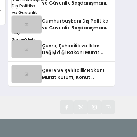
ve Güvenlik Başdanışmanı
Akif Çağatay Kılıç,
r
Suriye’deki Gelişmeleri
Cumhurbaşkanı Dış Politika
Değerlendirdi
ve Güvenlik Başdanışmanı
Akif Çağatay Kılıç’tan Suriye
Panelinde Önemli
Çevre, Şehircilik ve İklim
Açıklamalar
Değişikliği Bakanı Murat
Kurum’dan Konut
Kampanyaları Müjdesi
Çevre ve Şehircilik Bakanı
Murat Kurum, Konut
Kampanyalarını Duyurdu