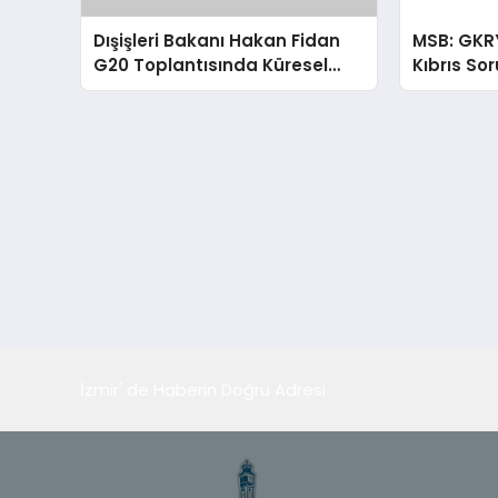
Dışişleri Bakanı Hakan Fidan
MSB: GKR
G20 Toplantısında Küresel
Kıbrıs So
Sorunlara Işık Tutuyor
İzmir' de Haberin Doğru Adresi