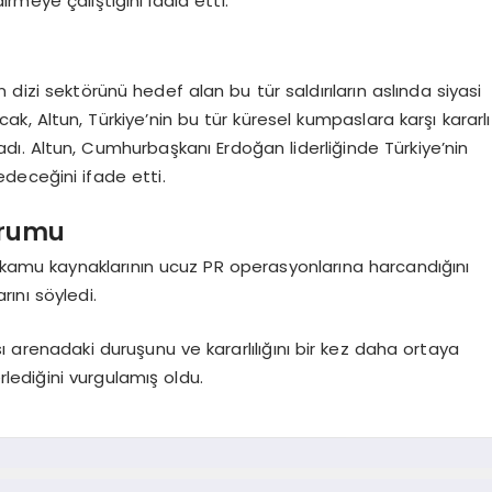
irmeye çalıştığını iddia etti.
dizi sektörünü hedef alan bu tür saldırıların aslında siyasi
, Altun, Türkiye’nin bu tür küresel kumpaslara karşı kararlı
ı. Altun, Cumhurbaşkanı Erdoğan liderliğinde Türkiye’nin
deceğini ifade etti.
urumu
t kamu kaynaklarının ucuz PR operasyonlarına harcandığını
rını söyledi.
ası arenadaki duruşunu ve kararlılığını bir kez daha ortaya
rlediğini vurgulamış oldu.