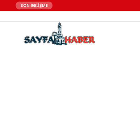
SON GELİŞME