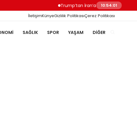
Trump’tan İran’a Müzakere Uyarısı Son 
10:54:01
İletişim
Künye
Gizlilik Politikası
Çerez Politikası
ONOMI
SAĞLIK
SPOR
YAŞAM
DIĞER