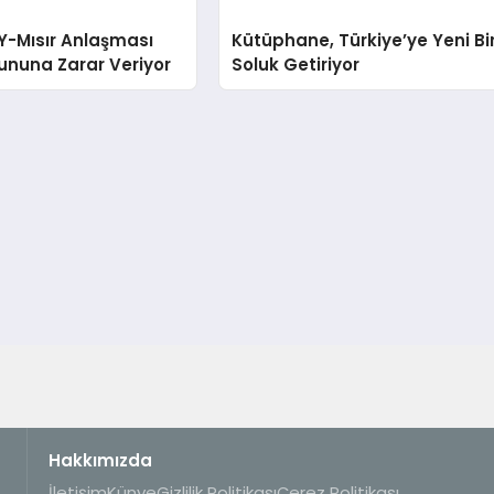
Y-Mısır Anlaşması
Kütüphane, Türkiye’ye Yeni Bi
rununa Zarar Veriyor
Soluk Getiriyor
Hakkımızda
İletişim
Künye
Gizlilik Politikası
Çerez Politikası