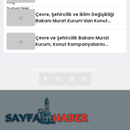
Kılıç’tan Suriye Panelinde Önemli
Açıklamalar
Çevre, Şehircilik ve İklim Değişikliği
Bakanı Murat Kurum’dan Konut
Kampanyaları Müjdesi
Çevre ve Şehircilik Bakanı Murat
Kurum, Konut Kampanyalarını
Duyurdu
İzmir' de Haberin Doğru Adresi