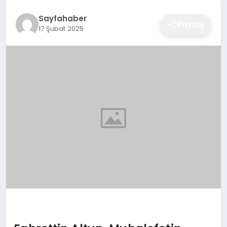
EĞITIM
Sayfahaber
Paylaş
17 Şubat 2025
EKONOMI
SAĞLIK
SPOR
YAŞAM
DIĞER