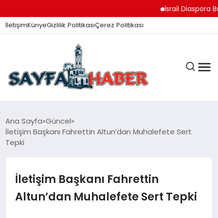
İsrail Diaspora Ba
İletişim
Künye
Gizlilik Politikası
Çerez Politikası
ANA SAYFA
Ana Sayfa
Güncel
İletişim Başkanı Fahrettin Altun’dan Muhalefete Sert
Tepki
GÜNDEM
İletişim Başkanı Fahrettin
İZMIR HABERLERI
Altun’dan Muhalefete Sert Tepki