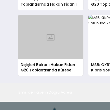
Toplantısı’nda Hakan Fidan’ın
G20 Topla
Konuşması
Sorunlara
Dışişleri Bakanı Hakan Fidan
MSB: GKR
G20 Toplantısında Küresel
Kıbrıs So
Sorunlara Işık Tutuyor
İzmir' de Haberin Doğru Adresi