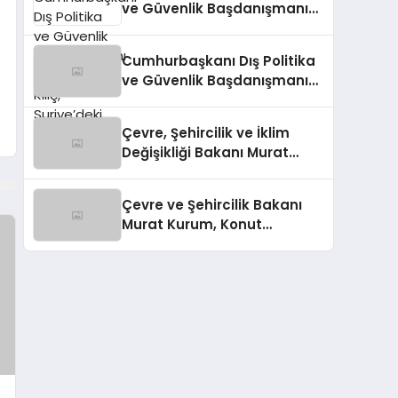
ve Güvenlik Başdanışmanı
Akif Çağatay Kılıç,
Suriye’deki Gelişmeleri
Cumhurbaşkanı Dış Politika
Değerlendirdi
ve Güvenlik Başdanışmanı
Akif Çağatay Kılıç’tan Suriye
Panelinde Önemli
Çevre, Şehircilik ve İklim
Açıklamalar
Değişikliği Bakanı Murat
Kurum’dan Konut
Kampanyaları Müjdesi
Çevre ve Şehircilik Bakanı
Murat Kurum, Konut
Kampanyalarını Duyurdu