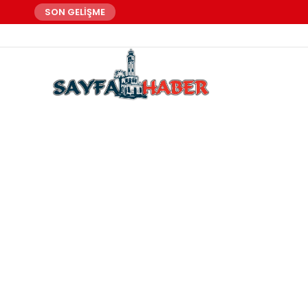
SON GELİŞME