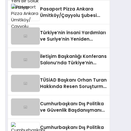
Pasaport Pizza Ankara
Ümitköy/Çayyolu Şubesi
Açıldı!
Türkiye’nin İnsani Yardımları
ve Suriye’nin Yeniden
Yapılandırılma Çalışmaları
Konferansı
İletişim Başkanlığı Konferans
Salonu’nda Türkiye’nin
Suriye Politikaları Tartışıldı
TÜSİAD Başkanı Orhan Turan
Hakkında Resen Soruşturma
Başlatıldı
Cumhurbaşkanı Dış Politika
ve Güvenlik Başdanışmanı
Panelde Konuştu
Cumhurbaşkanı Dış Politika