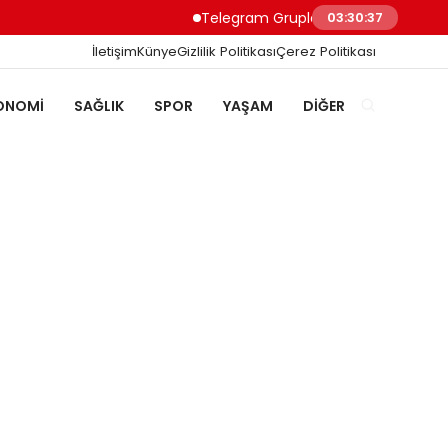
Telegram Grupları ile Doğru Topluluğa U
03:30:37
İletişim
Künye
Gizlilik Politikası
Çerez Politikası
ONOMI
SAĞLIK
SPOR
YAŞAM
DIĞER