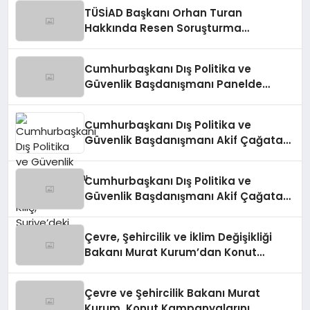
TÜSİAD Başkanı Orhan Turan
Hakkında Resen Soruşturma
Başlatıldı
Cumhurbaşkanı Dış Politika ve
Güvenlik Başdanışmanı Panelde
Konuştu
Cumhurbaşkanı Dış Politika ve
Güvenlik Başdanışmanı Akif Çağatay
Kılıç, Suriye’deki Gelişmeleri
Değerlendirdi
Cumhurbaşkanı Dış Politika ve
Güvenlik Başdanışmanı Akif Çağatay
Kılıç’tan Suriye Panelinde Önemli
Açıklamalar
Çevre, Şehircilik ve İklim Değişikliği
Bakanı Murat Kurum’dan Konut
Kampanyaları Müjdesi
Çevre ve Şehircilik Bakanı Murat
Kurum, Konut Kampanyalarını