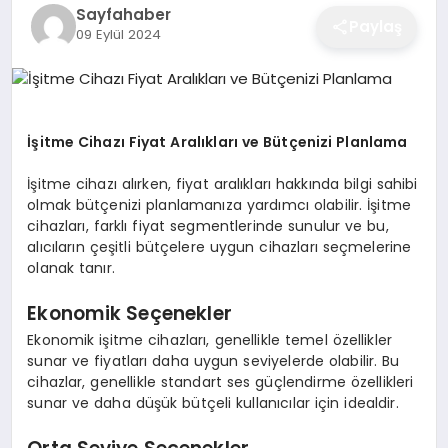
Sayfahaber
EĞITIM
Paylaş
09 Eylül 2024
EKONOMI
İşitme Cihazı Fiyat Aralıkları ve Bütçenizi Planlama
SAĞLIK
İşitme cihazı alırken, fiyat aralıkları hakkında bilgi sahibi
olmak bütçenizi planlamanıza yardımcı olabilir. İşitme
cihazları, farklı fiyat segmentlerinde sunulur ve bu,
SPOR
alıcıların çeşitli bütçelere uygun cihazları seçmelerine
olanak tanır.
Ekonomik Seçenekler
YAŞAM
Ekonomik işitme cihazları, genellikle temel özellikler
sunar ve fiyatları daha uygun seviyelerde olabilir. Bu
cihazlar, genellikle standart ses güçlendirme özellikleri
DIĞER
sunar ve daha düşük bütçeli kullanıcılar için idealdir.