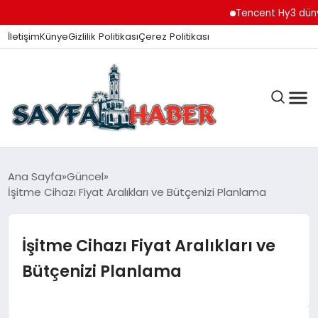
Tencent Hy3 dünya 
İletişim
Künye
Gizlilik Politikası
Çerez Politikası
ANA SAYFA
Ana Sayfa
Güncel
İşitme Cihazı Fiyat Aralıkları ve Bütçenizi Planlama
GÜNDEM
İşitme Cihazı Fiyat Aralıkları ve
Bütçenizi Planlama
İZMIR HABERLERI