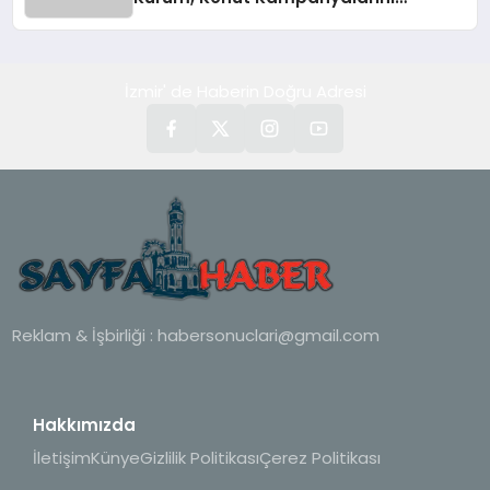
Duyurdu
İzmir' de Haberin Doğru Adresi
Reklam & İşbirliği :
habersonuclari@gmail.com
Hakkımızda
İletişim
Künye
Gizlilik Politikası
Çerez Politikası