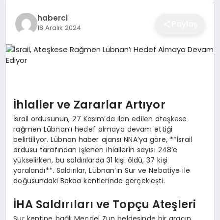
EĞITIM
haberci
Paylaş
18 Aralık 2024
EKONOMI
SAĞLIK
İhlaller ve Zararlar Artıyor
İsrail ordusunun, 27 Kasım’da ilan edilen ateşkese
SPOR
rağmen Lübnan’ı hedef almaya devam ettiği
belirtiliyor. Lübnan haber ajansı NNA’ya göre, **İsrail
ordusu tarafından işlenen ihlallerin sayısı 248’e
YAŞAM
yükselirken, bu saldırılarda 31 kişi öldü, 37 kişi
yaralandı**. Saldırılar, Lübnan’ın Sur ve Nebatiye ile
doğusundaki Bekaa kentlerinde gerçekleşti.
DIĞER
İHA Saldırıları ve Topçu Ateşleri
Sur kentine bağlı Mecdel Zun beldesinde bir aracın