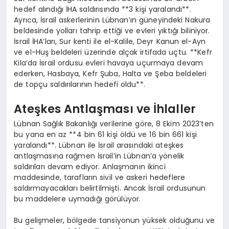
hedef alındığı İHA saldırısında **3 kişi yaralandı**.
Ayrıca, İsrail askerlerinin Lübnan’ın güneyindeki Nakura
beldesinde yolları tahrip ettiği ve evleri yıktığı biliniyor.
İsrail İHA’ları, Sur kenti ile el-Kalile, Deyr Kanun el-Ayn
ve el-Huş beldeleri üzerinde alçak irtifada uçtu. **Kefr
Kila’da İsrail ordusu evleri havaya uçurmaya devam
ederken, Hasbaya, Kefr Şuba, Halta ve Şeba beldeleri
de topçu saldırılarının hedefi oldu**.
Ateşkes Antlaşması ve İhlaller
Lübnan Sağlık Bakanlığı verilerine göre, 8 Ekim 2023’ten
bu yana en az **4 bin 61 kişi öldü ve 16 bin 661 kişi
yaralandı**. Lübnan ile İsrail arasındaki ateşkes
antlaşmasına rağmen İsrail’in Lübnan’a yönelik
saldırıları devam ediyor. Anlaşmanın ikinci
maddesinde, tarafların sivil ve askeri hedeflere
saldırmayacakları belirtilmişti. Ancak İsrail ordusunun
bu maddelere uymadığı görülüyor.
Bu gelişmeler, bölgede tansiyonun yüksek olduğunu ve