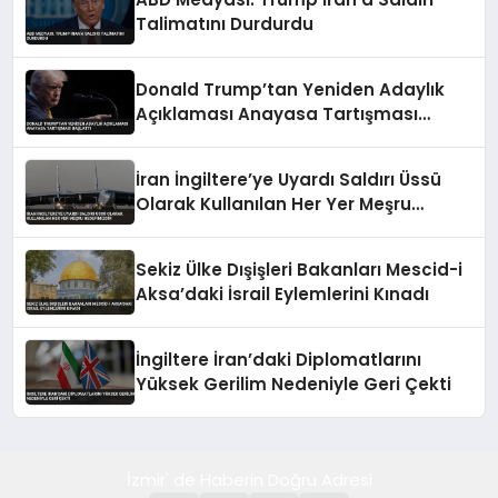
Talimatını Durdurdu
Donald Trump’tan Yeniden Adaylık
Açıklaması Anayasa Tartışması
Başlattı
İran İngiltere’ye Uyardı Saldırı Üssü
Olarak Kullanılan Her Yer Meşru
Hedefimizdir
Sekiz Ülke Dışişleri Bakanları Mescid-i
Aksa’daki İsrail Eylemlerini Kınadı
İngiltere İran’daki Diplomatlarını
Yüksek Gerilim Nedeniyle Geri Çekti
İzmir' de Haberin Doğru Adresi