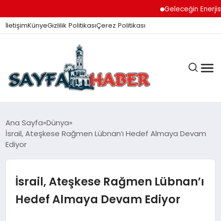
Geleceğin Enerjisi Oto
İletişim
Künye
Gizlilik Politikası
Çerez Politikası
ANA SAYFA
Ana Sayfa
Dünya
İsrail, Ateşkese Rağmen Lübnan’ı Hedef Almaya Devam
Ediyor
GÜNDEM
İsrail, Ateşkese Rağmen Lübnan’ı
İZMIR HABERLERI
Hedef Almaya Devam Ediyor