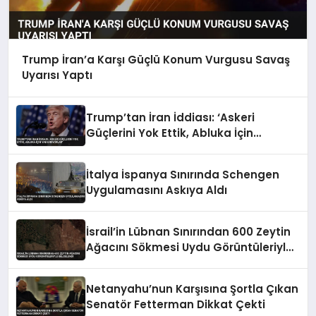
Trump İran’a Karşı Güçlü Konum Vurgusu Savaş
Uyarısı Yaptı
Trump’tan İran İddiası: ‘Askeri
Güçlerini Yok Ettik, Abluka İçin
Yalvarıyorlar’
İtalya İspanya Sınırında Schengen
Uygulamasını Askıya Aldı
İsrail’in Lübnan Sınırından 600 Zeytin
Ağacını Sökmesi Uydu Görüntüleriyle
Belgelendi
Netanyahu’nun Karşısına Şortla Çıkan
Senatör Fetterman Dikkat Çekti