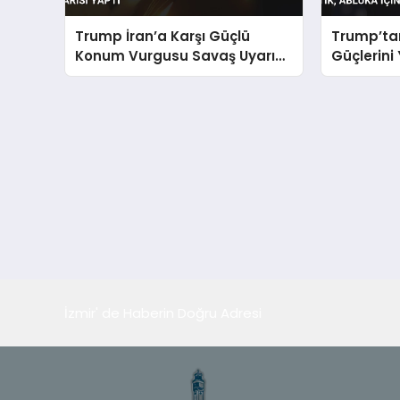
Trump İran’a Karşı Güçlü
Trump’tan
Konum Vurgusu Savaş Uyarısı
Güçlerini 
Yaptı
Yalvarıyor
İzmir' de Haberin Doğru Adresi