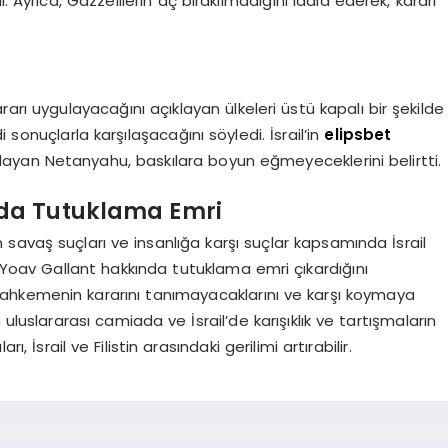
. Ayrıca, Gazzelilerin aç bırakılmadığını iddia ederek, kararı
rarı uygulayacağını açıklayan ülkeleri üstü kapalı bir şekilde
 sonuçlarla karşılaşacağını söyledi. İsrail’in
elipsbet
an Netanyahu, baskılara boyun eğmeyeceklerini belirtti.
da Tutuklama Emri
savaş suçları ve insanlığa karşı suçlar kapsamında İsrail
oav Gallant hakkında tutuklama emri çıkardığını
ahkemenin kararını tanımayacaklarını ve karşı koymaya
uluslararası camiada ve İsrail’de karışıklık ve tartışmaların
İsrail ve Filistin arasındaki gerilimi artırabilir.