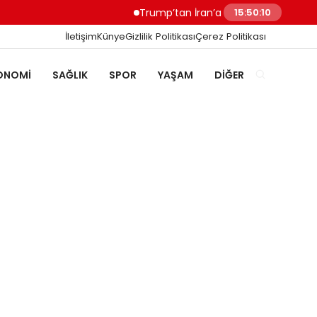
Trump’tan İran’a Müzakere Uyarısı Son Şa
15:50:11
İletişim
Künye
Gizlilik Politikası
Çerez Politikası
ONOMI
SAĞLIK
SPOR
YAŞAM
DIĞER