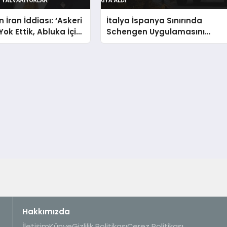
 İran İddiası: ‘Askeri
İtalya İspanya Sınırında
Yok Ettik, Abluka İçin
Schengen Uygulamasını
lar’
Askıya Aldı
Hakkımızda
İletişim
Künye
Gizlilik Politikası
Çerez Politikası