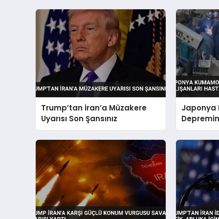
Trump’tan İran’a Müzakere
Japonya
Uyarısı Son Şansınız
Depremind
Hastayı 