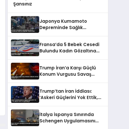
Şansınız
Japonya Kumamoto
Depreminde Sağlık
Çalışanları Hastayı Koruma
Görüntüleri
Fransa’da 5 Bebek Cesedi
Bulundu Kadın Gözaltına
Alındı
Trump İran’a Karşı Güçlü
Konum Vurgusu Savaş
Uyarısı Yaptı
Trump’tan İran İddiası:
‘Askeri Güçlerini Yok Ettik,
Abluka İçin Yalvarıyorlar’
İtalya İspanya Sınırında
Schengen Uygulamasını
Askıya Aldı