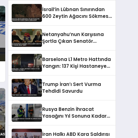
İsrail’in Lübnan Sınırından
600 Zeytin Ağacını Sökmesi
Uydu Görüntüleriyle
Belgelendi
Netanyahu’nun Karşısına
Şortla Çıkan Senatör
Fetterman Dikkat Çekti
Barselona L1 Metro Hattında
Yangın: 137 Kişi Hastaneye
Kaldırıldı
Trump İran’ı Sert Vurma
Tehdidi Savurdu
Rusya Benzin İhracat
Yasağını Yıl Sonuna Kadar
Uzatıyor
İran Halkı ABD Kara Saldırısı