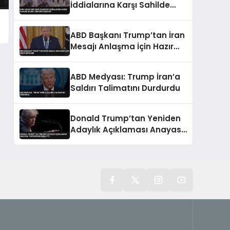
İddialarına Karşı Sahilde
Silahlı Devriye Geziyor
ABD Başkanı Trump’tan İran
Mesajı Anlaşma İçin Hazır
Değiller
ABD Medyası: Trump İran’a
Saldırı Talimatını Durdurdu
Donald Trump’tan Yeniden
Adaylık Açıklaması Anayasa
Tartışması Başlattı