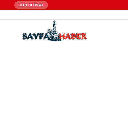
SON GELİŞME