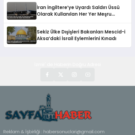
İran İngiltere’ye Uyardı Saldırı Üssü
Olarak Kullanılan Her Yer Meşru
Hedefimizdir
Sekiz Ülke Dışişleri Bakanları Mescid-i
Aksa’daki İsrail Eylemlerini Kınadı
İzmir' de Haberin Doğru Adresi
Reklam & İşbirliği :
habersonuclari@gmail.com