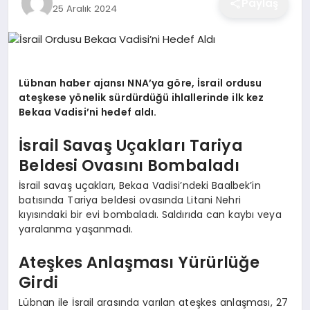
Paylaş
25 Aralık 2024
EĞITIM
EKONOMI
Lübnan haber ajansı NNA’ya göre, İsrail ordusu
ateşkese yönelik sürdürdüğü ihlallerinde ilk kez
Bekaa Vadisi’ni hedef aldı.
SAĞLIK
İsrail Savaş Uçakları Tariya
Beldesi Ovasını Bombaladı
SPOR
İsrail savaş uçakları, Bekaa Vadisi’ndeki Baalbek’in
batısında Tariya beldesi ovasında Litani Nehri
kıyısındaki bir evi bombaladı. Saldırıda can kaybı veya
YAŞAM
yaralanma yaşanmadı.
Ateşkes Anlaşması Yürürlüğe
DIĞER
Girdi
Lübnan ile İsrail arasında varılan ateşkes anlaşması, 27