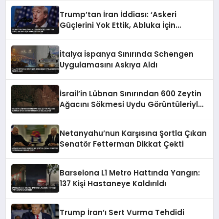
Trump’tan İran İddiası: ‘Askeri
Güçlerini Yok Ettik, Abluka İçin
Yalvarıyorlar’
İtalya İspanya Sınırında Schengen
Uygulamasını Askıya Aldı
İsrail’in Lübnan Sınırından 600 Zeytin
Ağacını Sökmesi Uydu Görüntüleriyle
Belgelendi
Netanyahu’nun Karşısına Şortla Çıkan
Senatör Fetterman Dikkat Çekti
Barselona L1 Metro Hattında Yangın:
137 Kişi Hastaneye Kaldırıldı
Trump İran’ı Sert Vurma Tehdidi