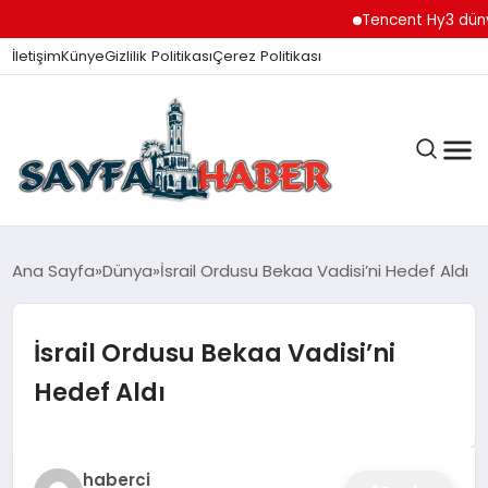
Tencent Hy3 dünya ge
İletişim
Künye
Gizlilik Politikası
Çerez Politikası
ANA SAYFA
Ana Sayfa
Dünya
İsrail Ordusu Bekaa Vadisi’ni Hedef Aldı
İsrail Ordusu Bekaa Vadisi’ni
GÜNDEM
Hedef Aldı
İZMIR HABERLERI
haberci