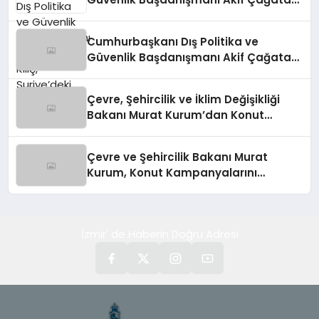
Kılıç, Suriye’deki Gelişmeleri
Değerlendirdi
Cumhurbaşkanı Dış Politika ve
Güvenlik Başdanışmanı Akif Çağatay
Kılıç’tan Suriye Panelinde Önemli
Açıklamalar
Çevre, Şehircilik ve İklim Değişikliği
Bakanı Murat Kurum’dan Konut
Kampanyaları Müjdesi
Çevre ve Şehircilik Bakanı Murat
Kurum, Konut Kampanyalarını
Duyurdu
İzmir' de Haberin Doğru Adresi