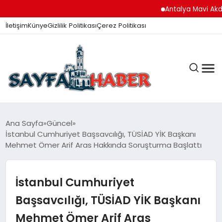
Antalya Mavi Akdeniz
İletişim
Künye
Gizlilik Politikası
Çerez Politikası
ANA SAYFA
Ana Sayfa
Güncel
İstanbul Cumhuriyet Başsavcılığı, TÜSİAD YİK Başkanı
Mehmet Ömer Arif Aras Hakkında Soruşturma Başlattı
GÜNDEM
İstanbul Cumhuriyet
İZMIR HABERLERI
Başsavcılığı, TÜSİAD YİK Başkanı
Mehmet Ömer Arif Aras