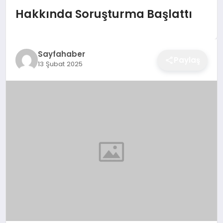
EĞITIM
Hakkında Soruşturma Başlattı
EKONOMI
Sayfahaber
Paylaş
13 Şubat 2025
SAĞLIK
SPOR
YAŞAM
DIĞER