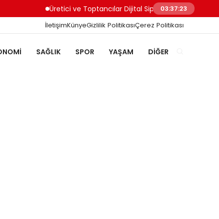
Üretici ve Toptancılar Dijital Sipariş Süreçlerini Nasıl Yö
03:37:23
İletişim
Künye
Gizlilik Politikası
Çerez Politikası
ONOMI
SAĞLIK
SPOR
YAŞAM
DIĞER