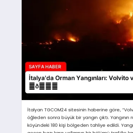
İtalyan TGCOM24 sitesinin haberine göre, “Volvi
öğleden sonra büyük bir yangın çıktı. Yangının rü
köyündeki 180 kişi bölgeden tahliye edildi. Ya
geçen bazı kara yollarının bir bölümü trafiğe kap