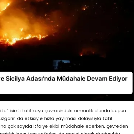
to” isimli tatil köyü çevresindeki ormanlık alanda bugün
zgarın da etkisiyle hızla yayılması dolayısıyla tatil
ngına çok sayıda itfaiye ekibi müdahale ederken, çevreden
atıldı, bazı tren seferleri de geçici olarak durduruldu.