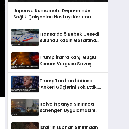
Japonya Kumamoto Depreminde
Sağlık Çalışanları Hastayı Koruma
Görüntüleri
Fransa’da 5 Bebek Cesedi
Bulundu Kadın Gözaltına
Alındı
Trump İran’a Karşı Güçlü
Konum Vurgusu Savaş
Uyarısı Yaptı
Trump’tan İran İddiası:
‘Askeri Güçlerini Yok Ettik,
Abluka İçin Yalvarıyorlar’
İtalya İspanya Sınırında
Schengen Uygulamasını
Askıya Aldı
İsrail’in Lübnan Sınırından