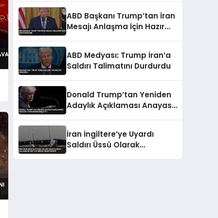
ABD Başkanı Trump’tan İran
Mesajı Anlaşma İçin Hazır
Değiller
ABD Medyası: Trump İran’a
Saldırı Talimatını Durdurdu
Donald Trump’tan Yeniden
Adaylık Açıklaması Anayasa
Tartışması Başlattı
İran İngiltere’ye Uyardı
Saldırı Üssü Olarak
Kullanılan Her Yer Meşru
Hedefimizdir