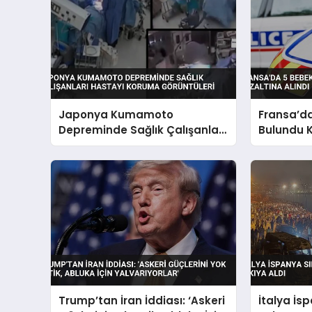
Japonya Kumamoto
Fransa’d
Depreminde Sağlık Çalışanları
Bulundu 
Hastayı Koruma Görüntüleri
Alındı
Trump’tan İran İddiası: ‘Askeri
İtalya İs