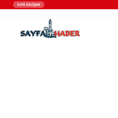
SON GELİŞME