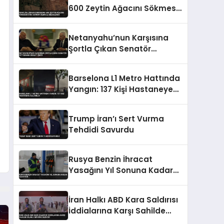
600 Zeytin Ağacını Sökmesi
Uydu Görüntüleriyle
Belgelendi
Netanyahu’nun Karşısına
Şortla Çıkan Senatör
Fetterman Dikkat Çekti
Barselona L1 Metro Hattında
Yangın: 137 Kişi Hastaneye
Kaldırıldı
Trump İran’ı Sert Vurma
Tehdidi Savurdu
Rusya Benzin İhracat
Yasağını Yıl Sonuna Kadar
Uzatıyor
İran Halkı ABD Kara Saldırısı
İddialarına Karşı Sahilde
Silahlı Devriye Geziyor