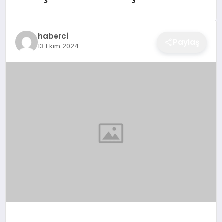
EĞITIM
haberci
Paylaş
13 Ekim 2024
EKONOMI
SAĞLIK
SPOR
YAŞAM
DIĞER