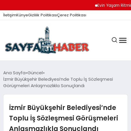
Evin Yaşam Ritmini 
İletişim
Künye
Gizlilik Politikası
Çerez Politikası
ANA SAYFA
Ana Sayfa
Güncel
İzmir Büyükşehir Belediyesi’nde Toplu İş Sözleşmesi
Görüşmeleri Anlaşmazlıkla Sonuçlandı
GÜNDEM
İzmir Büyükşehir Belediyesi’nde
İZMIR HABERLERI
Toplu İş Sözleşmesi Görüşmeleri
Anlaşmazlıkla Sonuçlandı