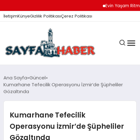
Evin Yaşam Ritmini
İletişim
Künye
Gizlilik Politikası
Çerez Politikası
ANA SAYFA
Ana Sayfa
Güncel
Kumarhane Tefecilik Operasyonu İzmir’de Şüpheliler
Gözaltında
GÜNDEM
Kumarhane Tefecilik
İZMIR HABERLERI
Operasyonu İzmir’de Şüpheliler
Gözaltında