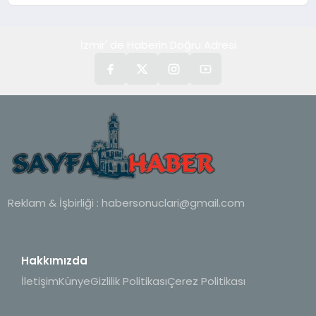
İzmir' de Haberin Doğru Adresi
Reklam & İşbirliği :
habersonuclari@gmail.com
Hakkımızda
İletişim
Künye
Gizlilik Politikası
Çerez Politikası