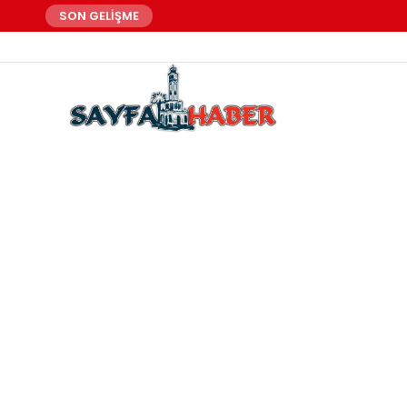
SON GELİŞME