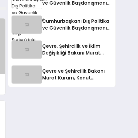
ve Güvenlik Başdanışmanı
Akif Çağatay Kılıç,
Suriye’deki Gelişmeleri
Cumhurbaşkanı Dış Politika
Değerlendirdi
ve Güvenlik Başdanışmanı
Akif Çağatay Kılıç’tan Suriye
Panelinde Önemli
Çevre, Şehircilik ve İklim
Açıklamalar
Değişikliği Bakanı Murat
Kurum’dan Konut
Kampanyaları Müjdesi
Çevre ve Şehircilik Bakanı
Murat Kurum, Konut
Kampanyalarını Duyurdu