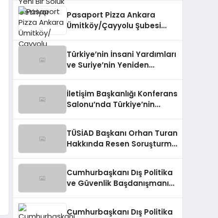
Pasaport Pizza Ankara
Ümitköy/Çayyolu Şubesi
Açıldı!
Türkiye’nin İnsani Yardımları
ve Suriye’nin Yeniden
Yapılandırılma Çalışmaları
Konferansı
İletişim Başkanlığı Konferans
Salonu’nda Türkiye’nin
Suriye Politikaları Tartışıldı
TÜSİAD Başkanı Orhan Turan
Hakkında Resen Soruşturma
Başlatıldı
Cumhurbaşkanı Dış Politika
ve Güvenlik Başdanışmanı
Panelde Konuştu
Cumhurbaşkanı Dış Politika