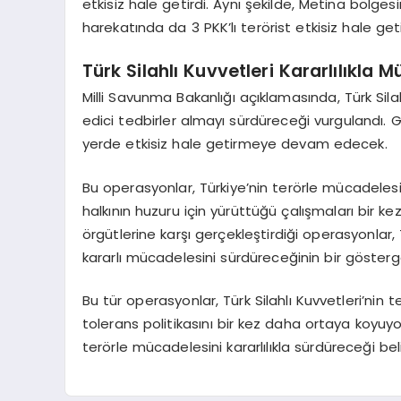
etkisiz hale getirdi. Aynı şekilde, Metina bölge
harekatında da 3 PKK’lı terörist etkisiz hale getir
Türk Silahlı Kuvvetleri Kararlılıkla
Milli Savunma Bakanlığı açıklamasında, Türk Silah
edici tedbirler almayı sürdüreceği vurgulandı. Gö
yerde etkisiz hale getirmeye devam edecek.
Bu operasyonlar, Türkiye’nin terörle mücadelesind
halkının huzuru için yürüttüğü çalışmaları bir ke
örgütlerine karşı gerçekleştirdiği operasyonlar, T
kararlı mücadelesini sürdüreceğinin bir gösterge
Bu tür operasyonlar, Türk Silahlı Kuvvetleri’nin te
tolerans politikasını bir kez daha ortaya koyuyor.
terörle mücadelesini kararlılıkla sürdüreceği belir