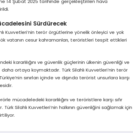
sine 14 Şubat 2025 tarihinde gerçekleştirilen hava
ildi.
 Mücadelesini Sürdürecek
lı Kuvvetleri’nin terör örgütlerine yönelik önleyici ve yok
k vatanın cesur kahramanları, teröristleri tespit ettikleri
eki kararlılığını ve güvenlik güçlerinin ülkenin güvenliği ve
z daha ortaya koymaktadır. Türk Silahlı Kuvvetleri’nin terör
ürkiye’nin sınırları içinde ve dışında terörist unsurlara karşı
sidir.
rörle mücadeledeki kararlılığını ve teröristlere karşı sıfır
 Türk Silahlı Kuvvetleri’nin halkının güvenliğini sağlamak için
tiliyor.