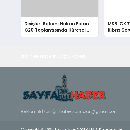
Dışişleri Bakanı Hakan Fidan
MSB: GKR
G20 Toplantısında Küresel
Kıbrıs So
Sorunlara Işık Tutuyor
İzmir' de Haberin Doğru Adresi
Reklam & İşbirliği :
habersonuclari@gmail.com
Copyright © 2025 Tüm hakları SAYFA HABER' de saklıdır.