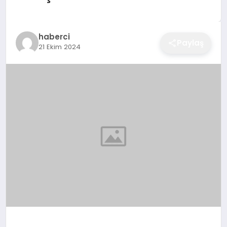
EĞITIM
haberci
Paylaş
21 Ekim 2024
EKONOMI
SAĞLIK
SPOR
YAŞAM
DIĞER