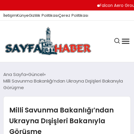
Falcon Aero Group, 
İletişim
Künye
Gizlilik Politikası
Çerez Politikası
ANA SAYFA
Ana Sayfa
Güncel
Milli Savunma Bakanlığı’ndan Ukrayna Dışişleri Bakanıyla
Görüşme
GÜNDEM
Milli Savunma Bakanlığı’ndan
İZMIR HABERLERI
Ukrayna Dışişleri Bakanıyla
Görüşme