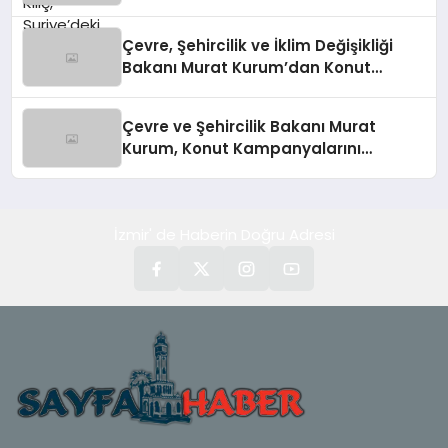
Kılıç’tan Suriye Panelinde Önemli
Açıklamalar
Çevre, Şehircilik ve İklim Değişikliği
Bakanı Murat Kurum’dan Konut
Kampanyaları Müjdesi
Çevre ve Şehircilik Bakanı Murat
Kurum, Konut Kampanyalarını
Duyurdu
İzmir' de Haberin Doğru Adresi