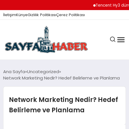
Tencent Hy3 dünya 
İletişim
Künye
Gizlilik Politikası
Çerez Politikası
ANA SAYFA
Ana Sayfa
Uncategorized
Network Marketing Nedir? Hedef Belirleme ve Planlama
GÜNDEM
Network Marketing Nedir? Hedef
Belirleme ve Planlama
İZMIR HABERLERI