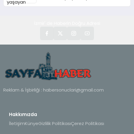
İzmir' de Haberin Doğru Adresi
Reklam & İşbirliği :
habersonuclari@gmail.com
Hakkımızda
İletişim
Künye
Gizlilik Politikası
Çerez Politikası