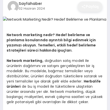
Sayfahaber
EĞITIM
Paylaş
02 Haziran 2024
EKONOMI
Network marketing nedir? Hedef belirleme ve
planlama konularında ayrıntılı bilgi edinmek için
SAĞLIK
yazımızı okuyun. Temelleri, etkili hedef belirleme
stratejileri süreci hakkında ipuçları.
SPOR
Network marketing,
doğrudan satış modeli ile
ürünlerin dağıtımını ve satışını gerçekleştiren bir iş
modelidir. Bu modelde, bağımsız temsilciler veya
distribütörler, ürünleri doğrudan tüketicilere satarak ve
YAŞAM
yeni temsilciler işe alarak gelir elde ederler.
Herbalife
ürünleri
de bu iş modeli ile tüketicilere ulaştırılan
ürünler arasında yer alır. Network marketing, düşük
DIĞER
başlangıç maliyetleri, esnek çalışma saatleri ve yüksek
gelir potansiyeli gibi avantajları ile dikkat çeker.