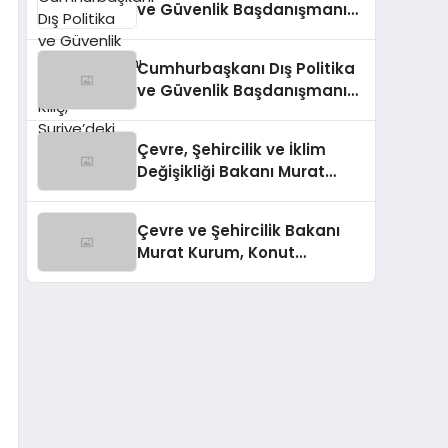
ve Güvenlik Başdanışmanı
Akif Çağatay Kılıç,
Suriye’deki Gelişmeleri
Cumhurbaşkanı Dış Politika
Değerlendirdi
ve Güvenlik Başdanışmanı
Akif Çağatay Kılıç’tan Suriye
Panelinde Önemli
Çevre, Şehircilik ve İklim
Açıklamalar
Değişikliği Bakanı Murat
Kurum’dan Konut
Kampanyaları Müjdesi
Çevre ve Şehircilik Bakanı
Murat Kurum, Konut
Kampanyalarını Duyurdu