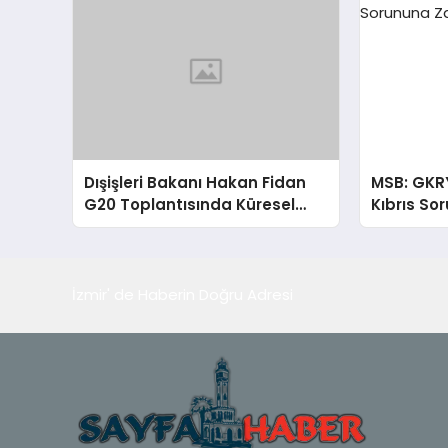
Dışişleri Bakanı Hakan Fidan
MSB: GKR
G20 Toplantısında Küresel
Kıbrıs So
Sorunlara Işık Tutuyor
İzmir' de Haberin Doğru Adresi