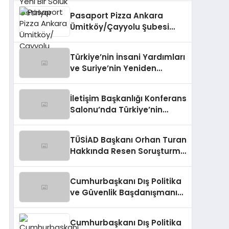
Pasaport Pizza Ankara
Ümitköy/Çayyolu Şubesi
Açıldı!
Türkiye’nin İnsani Yardımları
ve Suriye’nin Yeniden
Yapılandırılma Çalışmaları
Konferansı
İletişim Başkanlığı Konferans
Salonu’nda Türkiye’nin
Suriye Politikaları Tartışıldı
TÜSİAD Başkanı Orhan Turan
Hakkında Resen Soruşturma
Başlatıldı
Cumhurbaşkanı Dış Politika
ve Güvenlik Başdanışmanı
Panelde Konuştu
Cumhurbaşkanı Dış Politika