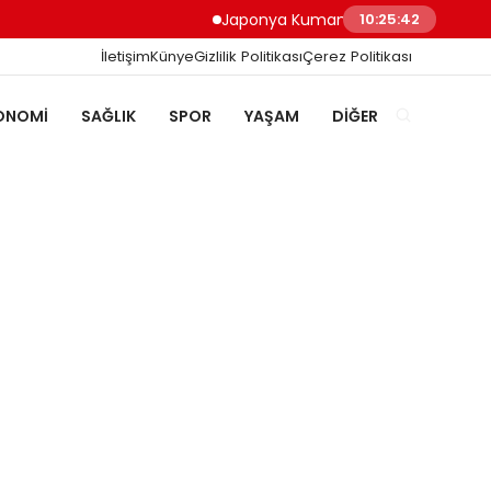
Japonya Kumamoto Depreminde Sağlık Ça
10:25:43
İletişim
Künye
Gizlilik Politikası
Çerez Politikası
ONOMI
SAĞLIK
SPOR
YAŞAM
DIĞER