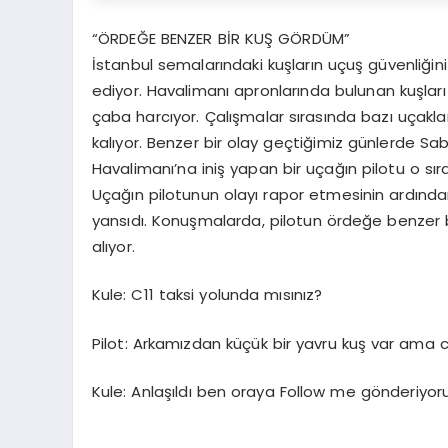
“ÖRDEĞE BENZER BİR KUŞ GÖRDÜM”
İstanbul semalarındaki kuşların uçuş güvenliğ
ediyor. Havalimanı apronlarında bulunan kuşları
çaba harcıyor. Çalışmalar sırasında bazı uçak
kalıyor. Benzer bir olay geçtiğimiz günlerde 
Havalimanı’na iniş yapan bir uçağın pilotu o sır
Uçağın pilotunun olayı rapor etmesinin ardından
yansıdı. Konuşmalarda, pilotun ördeğe benzer bir
alıyor.
Kule: C11 taksi yolunda mısınız?
Pilot: Arkamızdan küçük bir yavru kuş var ama 
Kule: Anlaşıldı ben oraya Follow me gönderiyo