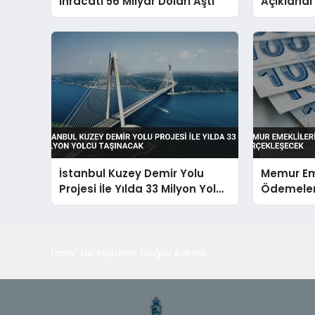
İhracatı 56 Milyar Doları Aştı
Açıklandı
Azalan Ür
İstanbul Kuzey Demir Yolu
Memur Eme
Projesi İle Yılda 33 Milyon Yolcu
Ödemeler
Taşınacak
Gerçekle
İzmir' de Haberin Doğru Adresi