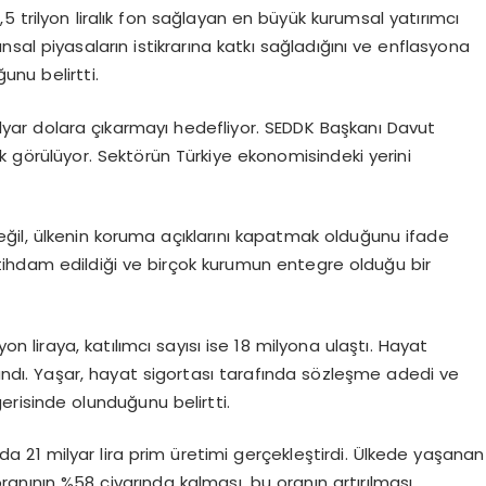
5 trilyon liralık fon sağlayan en büyük kurumsal yatırımcı
sal piyasaların istikrarına katkı sağladığını ve enflasyona
nu belirtti.
lyar dolara çıkarmayı hedefliyor. SEDDK Başkanı Davut
ak görülüyor. Sektörün Türkiye ekonomisindeki yerini
ğil, ülkenin koruma açıklarını kapatmak olduğunu ifade
 istihdam edildiği ve birçok kurumun entegre olduğu bir
lyon liraya, katılımcı sayısı ise 18 milyona ulaştı. Hayat
ıklandı. Yaşar, hayat sigortası tarafında sözleşme adedi ve
risinde olunduğunu belirtti.
da 21 milyar lira prim üretimi gerçekleştirdi. Ülkede yaşanan
nının %58 civarında kalması, bu oranın artırılması