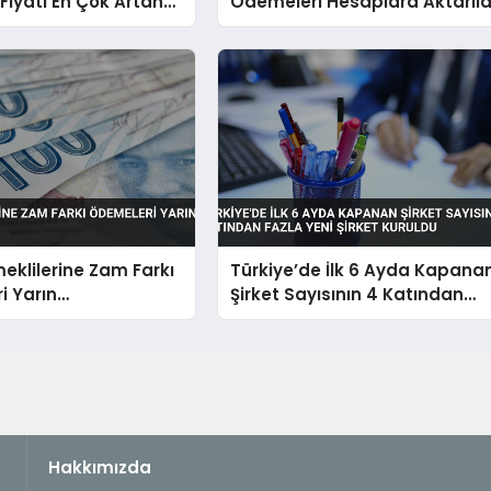
 Fiyatı En Çok Artan
Ödemeleri Hesaplara Aktarıld
ünler Belli Oldu
klilerine Zam Farkı
Türkiye’de İlk 6 Ayda Kapana
i Yarın
Şirket Sayısının 4 Katından
şecek
Fazla Yeni Şirket Kuruldu
Hakkımızda