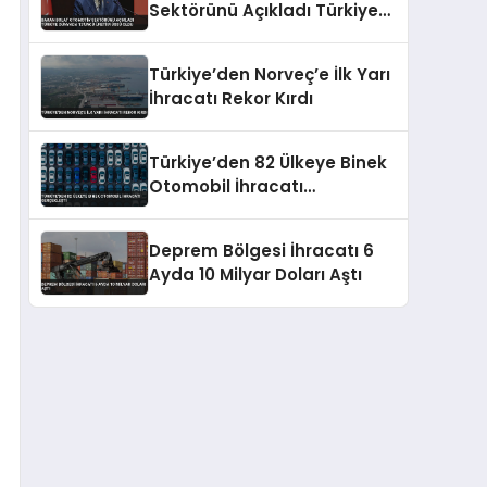
Sektörünü Açıkladı Türkiye
Dünyada 13’üncü Üretim
Üssü Oldu
Türkiye’den Norveç’e İlk Yarı
İhracatı Rekor Kırdı
Türkiye’den 82 Ülkeye Binek
Otomobil İhracatı
Gerçekleşti
Deprem Bölgesi İhracatı 6
Ayda 10 Milyar Doları Aştı