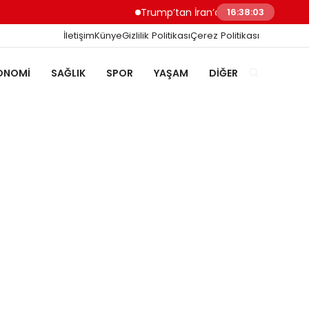
Trump’tan İran’a Müzakere Uyarısı Son Şans
16:38:04
İletişim
Künye
Gizlilik Politikası
Çerez Politikası
ONOMI
SAĞLIK
SPOR
YAŞAM
DIĞER