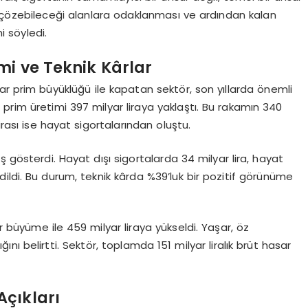
nın çözebileceği alanlara odaklanması ve ardından kalan
i söyledi.
mi ve Teknik Kârlar
 dolar prim büyüklüğü ile kapatan sektör, son yıllarda önemli
 prim üretimi 397 milyar liraya yaklaştı. Bu rakamın 340
lirası ise hayat sigortalarından oluştu.
tış gösterdi. Hayat dışı sigortalarda 34 milyar lira, hayat
 edildi. Bu durum, teknik kârda %39’luk bir pozitif görünüme
ir büyüme ile 459 milyar liraya yükseldi. Yaşar, öz
ğını belirtti. Sektör, toplamda 151 milyar liralık brüt hasar
Açıkları