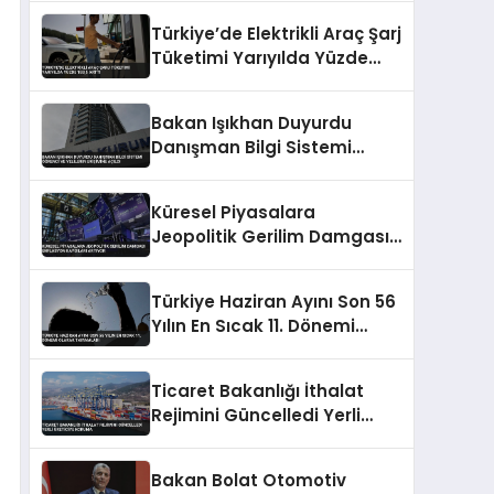
Kuruldu
Türkiye’de Elektrikli Araç Şarj
Tüketimi Yarıyılda Yüzde
153,5 Arttı
Bakan Işıkhan Duyurdu
Danışman Bilgi Sistemi
Öğrenci ve Velilerin Erişimine
Açıldı
Küresel Piyasalara
Jeopolitik Gerilim Damgası
Enflasyon Kaygıları Artıyor
Türkiye Haziran Ayını Son 56
Yılın En Sıcak 11. Dönemi
Olarak Tamamladı
Ticaret Bakanlığı İthalat
Rejimini Güncelledi Yerli
Üreticiye Koruma
Bakan Bolat Otomotiv