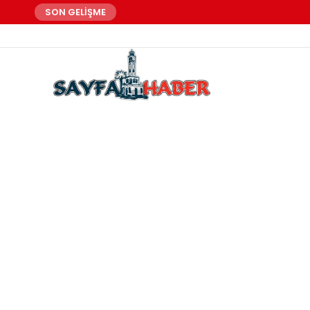
SON GELİŞME