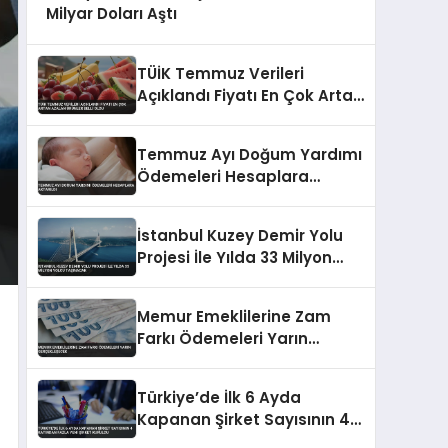
Milyar Doları Aştı
TÜİK Temmuz Verileri
Açıklandı Fiyatı En Çok Artan
Azalan Ürünler Belli Oldu
Temmuz Ayı Doğum Yardımı
Ödemeleri Hesaplara
Aktarıldı
İstanbul Kuzey Demir Yolu
Projesi İle Yılda 33 Milyon
Yolcu Taşınacak
Memur Emeklilerine Zam
Farkı Ödemeleri Yarın
Gerçekleşecek
Türkiye’de İlk 6 Ayda
Kapanan Şirket Sayısının 4
Katından Fazla Yeni Şirket