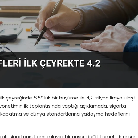
ilk çeyreğinde %59’luk bir büyüme ile 4,2 trilyon liraya ulaştı.
i yönetimin ilk toplantısında yaptığı açıklamada, sigorta
ını kapatma ve dünya standartlarına yaklaşma hedeflerini
rak, sigortanın tamamlayıcı bir unsur değil, temel bir unsur