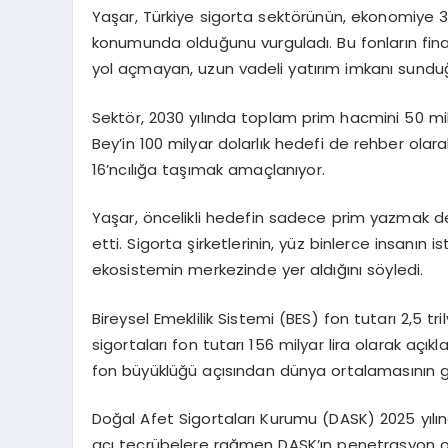
Yaşar, Türkiye sigorta sektörünün, ekonomiye 3,
konumunda olduğunu vurguladı. Bu fonların finan
yol açmayan, uzun vadeli yatırım imkanı sunduğu
Sektör, 2030 yılında toplam prim hacmini 50 mi
Bey’in 100 milyar dolarlık hedefi de rehber olar
16’ncılığa taşımak amaçlanıyor.
Yaşar, öncelikli hedefin sadece prim yazmak de
etti. Sigorta şirketlerinin, yüz binlerce insanın
ekosistemin merkezinde yer aldığını söyledi.
Bireysel Emeklilik Sistemi (BES) fon tutarı 2,5 tri
sigortaları fon tutarı 156 milyar lira olarak aç
fon büyüklüğü açısından dünya ortalamasının ge
Doğal Afet Sigortaları Kurumu (DASK) 2025 yılın
acı tecrübelere rağmen DASK’ın penetrasyon ora