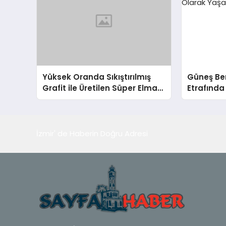
Yüksek Oranda Sıkıştırılmış
Güneş Ben
Grafit ile Üretilen Süper Elmas
Etrafında
Yapısı
Potansiye
Bir Geze
İzmir' de Haberin Doğru Adresi