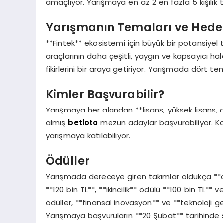
amaçlıyor. Yarışmaya en az 2 en fazla 5 kişilik 
Yarışmanın Temaları ve Hedef
**Fintek** ekosistemi için büyük bir potansiyel
araçlarının daha çeşitli, yaygın ve kapsayıcı hal
fikirlerini bir araya getiriyor. Yarışmada dört t
Kimler Başvurabilir?
Yarışmaya her alandan **lisans, yüksek lisans, d
almış
betloto
mezun adaylar başvurabiliyor. Katı
yarışmaya katılabiliyor.
Ödüller
Yarışmada dereceye giren takımlar oldukça **cezb
**120 bin TL**, **ikincilik** ödülü **100 bin TL**
ödüller, **finansal inovasyon** ve **teknoloji g
Yarışmaya başvuruların **20 Şubat** tarihinde son