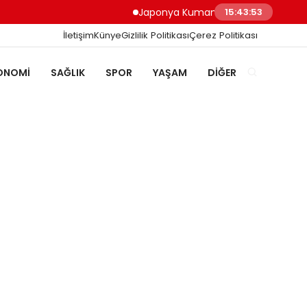
Japonya Kumamoto Depreminde Sağlık Ç
15:43:53
İletişim
Künye
Gizlilik Politikası
Çerez Politikası
ONOMI
SAĞLIK
SPOR
YAŞAM
DIĞER