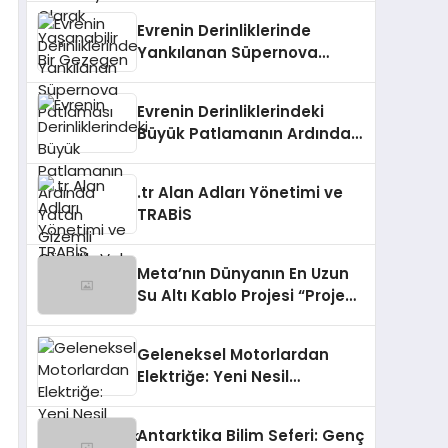
Evrenin Derinliklerinde
Yankılanan Süpernova
Patlaması
Evrenin Derinliklerindeki
Büyük Patlamanın Ardında
Yatan Gizemli Güzellik: Vela
Süpernova Kalıntısı
.tr Alan Adları Yönetimi ve
TRABİS
Meta’nın Dünyanın En Uzun
Su Altı Kablo Projesi “Project
Waterworth”u
Tamamlaması
Geleneksel Motorlardan
Elektriğe: Yeni Nesil
Termoelektrik Jeneratörler
Antarktika Bilim Seferi: Genç