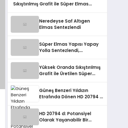
Sıkıştırılmış Grafit ile Süper Elmas
Üretmeyi Başardı
Neredeyse Saf Altıgen
Elmas Sentezlendi
Süper Elmas Yapısı Yapay
Yolla Sentezlendi,
Endüstride Devrim
Yaratabilir!
Yüksek Oranda Sıkıştırılmış
Grafit ile Üretilen Süper
Elmas Yapısı
Güneş Benzeri Yıldızın
Etrafında Dönen HD 20794 d:
Potansiyel Olarak
Yaşanabilir Bir Gezegen
HD 20794 d: Potansiyel
Olarak Yaşanabilir Bir
Gezegen