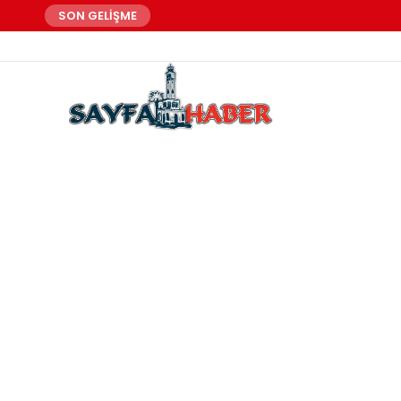
SON GELİŞME