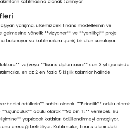
takımların katılmasına olanak tanınıyor.
leri
 taşıyan yarışma, ülkemizdeki finans modellerinin ve
e gelmesine yönelik **vizyoner** ve **yenilikçi** proje
ema bulunuyor ve katılımcılara geniş bir alan sunuluyor.
oktora** ve/veya **lisans diplomasını** son 3 yıl içerisinde
lımcılar, en az 2 en fazla 5 kişilik takımlar halinde
edici ödüllerin** sahibi olacak. **Birincilik** ödülü olarak
 ve **üçüncülük** ödülü olarak **90 bin TL** verilecek. Bu
elişimine** yapılacak katkıları ödüllendirmeyi amaçlıyor.
a ereceği belirtiliyor. Katılımcılar, finans alanındaki