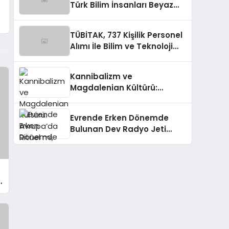
Türk Bilim İnsanları Beyaz
Kıta’da
TÜBİTAK, 737 Kişilik Personel
Alımı İle Bilim ve Teknoloji
Ekosistemine Katkı
Sağlayacak
Kannibalizm ve
Magdalenian Kültürü:
Avrupa’da Ritüel mi, Savaş
mı?
Evrende Erken Dönemde
Bulunan Dev Radyo Jeti
Keşfedildi