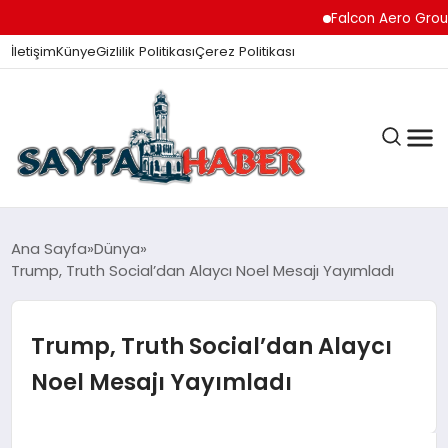
Falcon Aero Group, Kür
İletişim
Künye
Gizlilik Politikası
Çerez Politikası
ANA SAYFA
Ana Sayfa
Dünya
Trump, Truth Social’dan Alaycı Noel Mesajı Yayımladı
GÜNDEM
Trump, Truth Social’dan Alaycı
Noel Mesajı Yayımladı
İZMIR HABERLERI