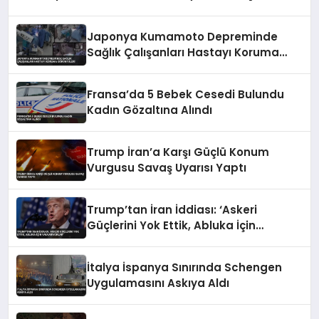
Japonya Kumamoto Depreminde
Sağlık Çalışanları Hastayı Koruma
Görüntüleri
Fransa’da 5 Bebek Cesedi Bulundu
Kadın Gözaltına Alındı
Trump İran’a Karşı Güçlü Konum
Vurgusu Savaş Uyarısı Yaptı
Trump’tan İran İddiası: ‘Askeri
Güçlerini Yok Ettik, Abluka İçin
Yalvarıyorlar’
İtalya İspanya Sınırında Schengen
Uygulamasını Askıya Aldı