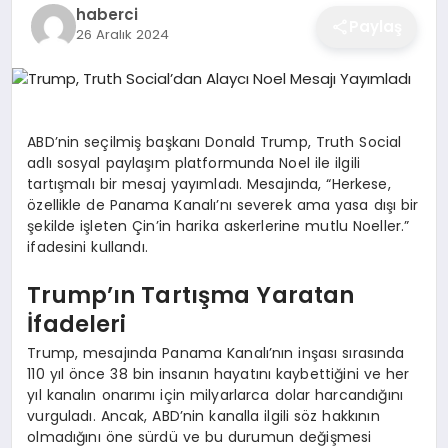
haberci
EĞITIM
Paylaş
26 Aralık 2024
EKONOMI
ABD’nin seçilmiş başkanı Donald Trump, Truth Social
adlı sosyal paylaşım platformunda Noel ile ilgili
SAĞLIK
tartışmalı bir mesaj yayımladı. Mesajında, “Herkese,
özellikle de Panama Kanalı’nı severek ama yasa dışı bir
şekilde işleten Çin’in harika askerlerine mutlu Noeller.”
SPOR
ifadesini kullandı.
Trump’ın Tartışma Yaratan
YAŞAM
İfadeleri
Trump, mesajında Panama Kanalı’nın inşası sırasında
110 yıl önce 38 bin insanın hayatını kaybettiğini ve her
DIĞER
yıl kanalın onarımı için milyarlarca dolar harcandığını
vurguladı. Ancak, ABD’nin kanalla ilgili söz hakkının
olmadığını öne sürdü ve bu durumun değişmesi