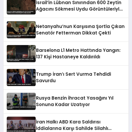
İsrail’in Lübnan Sınırından 600 Zeytin
Ağacını Sökmesi Uydu Görüntüleriyle
Belgelendi
Netanyahu’nun Karşısına Şortla Çıkan
Senatör Fetterman Dikkat Çekti
Barselona L1 Metro Hattında Yangın:
137 Kişi Hastaneye Kaldırıldı
Trump İran’ı Sert Vurma Tehdidi
Savurdu
Rusya Benzin İhracat Yasağını Yıl
Sonuna Kadar Uzatıyor
İran Halkı ABD Kara Saldırısı
İddialarına Karşı Sahilde Silahlı