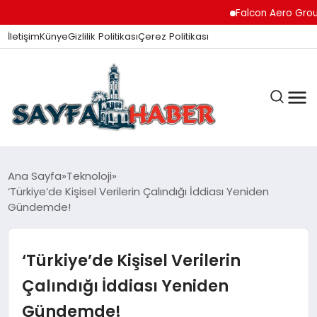
Falcon Aero Group, 
İletişim
Künye
Gizlilik Politikası
Çerez Politikası
ANA SAYFA
Ana Sayfa
Teknoloji
‘Türkiye’de Kişisel Verilerin Çalındığı İddiası Yeniden
Gündemde!
GÜNDEM
‘Türkiye’de Kişisel Verilerin
İZMIR HABERLERI
Çalındığı İddiası Yeniden
Gündemde!