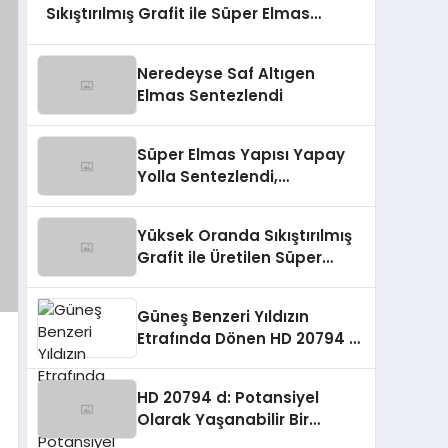
Sıkıştırılmış Grafit ile Süper Elmas
Üretmeyi Başardı
Neredeyse Saf Altıgen
Elmas Sentezlendi
Süper Elmas Yapısı Yapay
Yolla Sentezlendi,
Endüstride Devrim
Yaratabilir!
Yüksek Oranda Sıkıştırılmış
Grafit ile Üretilen Süper
Elmas Yapısı
Güneş Benzeri Yıldızın
Etrafında Dönen HD 20794 d:
Potansiyel Olarak
Yaşanabilir Bir Gezegen
HD 20794 d: Potansiyel
Olarak Yaşanabilir Bir
Gezegen