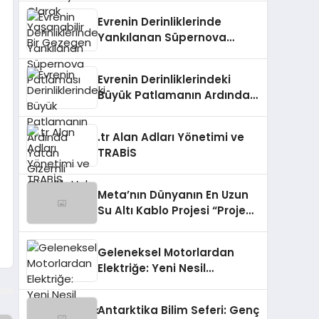
Evrenin Derinliklerinde
Yankılanan Süpernova
Patlaması
Evrenin Derinliklerindeki
Büyük Patlamanın Ardında
Yatan Gizemli Güzellik: Vela
Süpernova Kalıntısı
.tr Alan Adları Yönetimi ve
TRABİS
Meta’nın Dünyanın En Uzun
Su Altı Kablo Projesi “Project
Waterworth”u
Tamamlaması
Geleneksel Motorlardan
Elektriğe: Yeni Nesil
Termoelektrik Jeneratörler
Antarktika Bilim Seferi: Genç