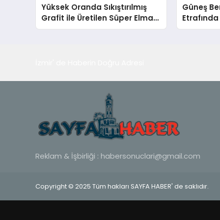
Yüksek Oranda Sıkıştırılmış
Güneş Ben
Grafit ile Üretilen Süper Elmas
Etrafında
Yapısı
Potansiye
Bir Geze
İzmir' de Haberin Doğru Adresi
Reklam & İşbirliği :
habersonuclari@gmail.com
Copyright © 2025 Tüm hakları SAYFA HABER' de saklıdır.