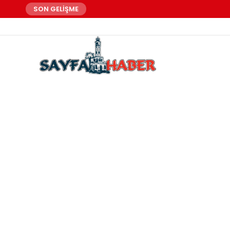
SON GELİŞME