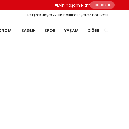
Evin Yaşam Ritmini Korumak: Beyaz Eşya
08:10:30
İletişim
Künye
Gizlilik Politikası
Çerez Politikası
ONOMI
SAĞLIK
SPOR
YAŞAM
DIĞER