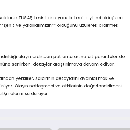
 saldırının TUSAŞ tesislerine yönelik terör eylemi olduğunu
**şehit ve yaralılarımızın** olduğunu üzülerek bildirmek
ndirildiği olayın ardından patlama anına ait görüntüler de
önüne serilirken, detaylar araştırılmaya devam ediyor.
dan yetkililer, saldırının detaylarını aydınlatmak ve
ürüyor. Olayın netleşmesi ve etkilerinin değerlendirilmesi
lışmalarını sürdürüyor.