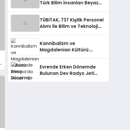
Türk Bilim İnsanları Beyaz
Kıta’da
TÜBİTAK, 737 Kişilik Personel
Alımı İle Bilim ve Teknoloji
Ekosistemine Katkı
Sağlayacak
Kannibalizm ve
Magdalenian Kültürü:
Avrupa’da Ritüel mi, Savaş
mı?
Evrende Erken Dönemde
Bulunan Dev Radyo Jeti
Keşfedildi