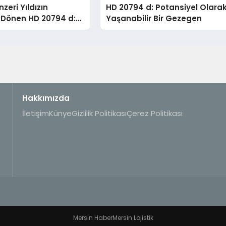
zeri Yıldızın
HD 20794 d: Potansiyel Olara
 Dönen HD 20794 d:
Yaşanabilir Bir Gezegen
l Olarak Yaşanabilir
gen
Hakkımızda
İletişim
Künye
Gizlilik Politikası
Çerez Politikası
Mersin Haber
Mersin Lojistik