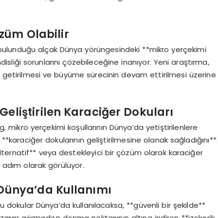
züm Olabilir
n bulunduğu alçak Dünya yörüngesindeki **mikro yerçekimi
disliği sorunlarını çözebileceğine inanıyor. Yeni araştırma,
i getirilmesi ve büyüme sürecinin devam ettirilmesi üzerine
Geliştirilen Karaciğer Dokuları
 mikro yerçekimi koşullarının Dünya’da yetiştirilenlere
p **karaciğer dokularının geliştirilmesine olanak sağladığını**
 alternatif** veya destekleyici bir çözüm olarak karaciğer
r adım olarak görülüyor.
 Dünya’da Kullanımı
 bu dokular Dünya’da kullanılacaksa, **güvenli bir şekilde**
ı zarar görmeden donma noktasının altına indiren **izokorik