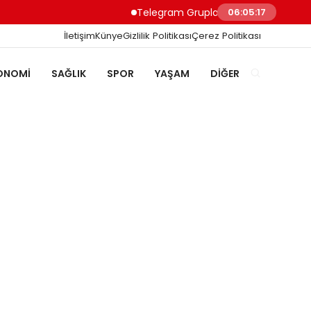
Telegram Grupları ile Doğru Topluluğa U
06:05:17
İletişim
Künye
Gizlilik Politikası
Çerez Politikası
ONOMI
SAĞLIK
SPOR
YAŞAM
DIĞER