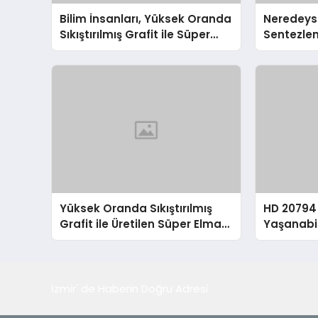
Bilim İnsanları, Yüksek Oranda
Neredeyse
Sıkıştırılmış Grafit ile Süper
Sentezle
Elmas Üretmeyi Başardı
Yüksek Oranda Sıkıştırılmış
HD 20794 
Grafit ile Üretilen Süper Elmas
Yaşanabil
Yapısı
İzmir' de Haberin Doğru Adresi