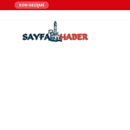
SON GELİŞME