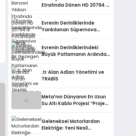
Etrafında Dönen HD 20794 d:
Potansiyel Olarak
Yaşanabilir Bir Gezegen
Evrenin Derinliklerinde
Yankılanan Süpernova
Patlaması
Evrenin Derinliklerindeki
Büyük Patlamanın Ardında
Yatan Gizemli Güzellik: Vela
Süpernova Kalıntısı
.tr Alan Adları Yönetimi ve
TRABİS
Meta’nın Dünyanın En Uzun
Su Altı Kablo Projesi “Project
Waterworth”u
Tamamlaması
Geleneksel Motorlardan
Elektriğe: Yeni Nesil
Termoelektrik Jeneratörler