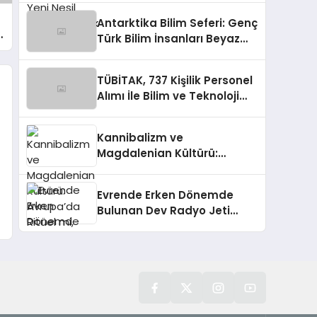
Antarktika Bilim Seferi: Genç
Türk Bilim İnsanları Beyaz
Kıta’da
TÜBİTAK, 737 Kişilik Personel
Alımı İle Bilim ve Teknoloji
Ekosistemine Katkı
Sağlayacak
Kannibalizm ve
Magdalenian Kültürü:
Avrupa’da Ritüel mi, Savaş
mı?
Evrende Erken Dönemde
Bulunan Dev Radyo Jeti
Keşfedildi