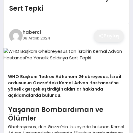
EĞITIM
Sert Tepki
EKONOMI
haberci
Paylaş
08 Aralık 2024
SAĞLIK
SPOR
WHO Başkanı Tedros Adhanom Ghebreyesus, İsrail
ordusunun Gazze’deki Kemal Advan Hastanesi’ne
yönelik gerçekleştirdiği saldırılar hakkında
YAŞAM
açıklamalarda bulundu.
Yaşanan Bombardıman ve
DIĞER
Ölümler
Ghebreyesus, dün Gazze’nin kuzeyinde bulunan Kemal