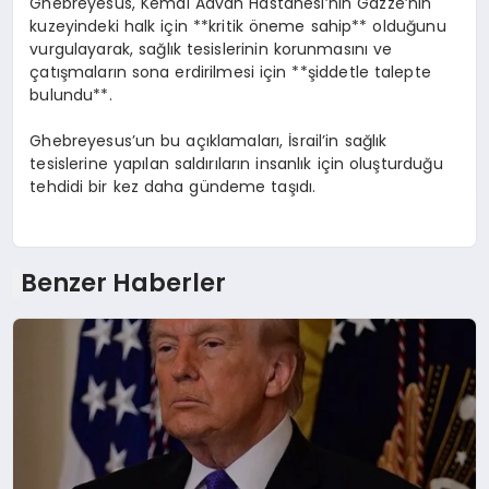
Ghebreyesus, Kemal Advan Hastanesi’nin Gazze’nin
kuzeyindeki halk için **kritik öneme sahip** olduğunu
vurgulayarak, sağlık tesislerinin korunmasını ve
çatışmaların sona erdirilmesi için **şiddetle talepte
bulundu**.
Ghebreyesus’un bu açıklamaları, İsrail’in sağlık
tesislerine yapılan saldırıların insanlık için oluşturduğu
tehdidi bir kez daha gündeme taşıdı.
Benzer Haberler