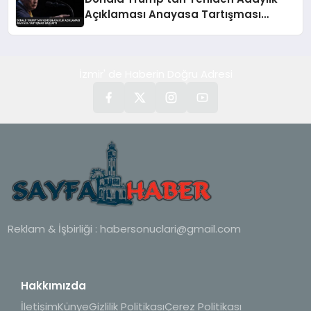
Açıklaması Anayasa Tartışması
Başlattı
İzmir' de Haberin Doğru Adresi
Reklam & İşbirliği :
habersonuclari@gmail.com
Hakkımızda
İletişim
Künye
Gizlilik Politikası
Çerez Politikası