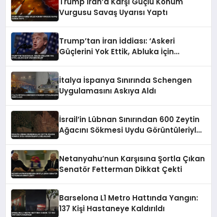
Trump İran’a Karşı Güçlü Konum
Vurgusu Savaş Uyarısı Yaptı
Trump’tan İran İddiası: ‘Askeri
Güçlerini Yok Ettik, Abluka İçin
Yalvarıyorlar’
İtalya İspanya Sınırında Schengen
Uygulamasını Askıya Aldı
İsrail’in Lübnan Sınırından 600 Zeytin
Ağacını Sökmesi Uydu Görüntüleriyle
Belgelendi
Netanyahu’nun Karşısına Şortla Çıkan
Senatör Fetterman Dikkat Çekti
Barselona L1 Metro Hattında Yangın:
137 Kişi Hastaneye Kaldırıldı