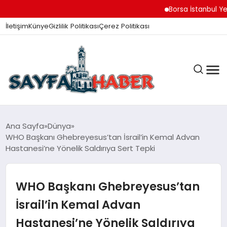
Borsa İstanbul Yeni Gü
İletişim
Künye
Gizlilik Politikası
Çerez Politikası
ANA SAYFA
Ana Sayfa
Dünya
WHO Başkanı Ghebreyesus’tan İsrail’in Kemal Advan
Hastanesi’ne Yönelik Saldırıya Sert Tepki
GÜNDEM
WHO Başkanı Ghebreyesus’tan
İZMIR HABERLERI
İsrail’in Kemal Advan
Hastanesi’ne Yönelik Saldırıya