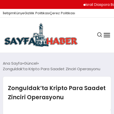
İsrail Diaspora Bak
İletişim
Künye
Gizlilik Politikası
Çerez Politikası
ANA SAYFA
Ana Sayfa
Güncel
Zonguldak’ta Kripto Para Saadet Zinciri Operasyonu
GÜNDEM
Zonguldak’ta Kripto Para Saadet
Zinciri Operasyonu
İZMIR HABERLERI