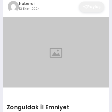
haberci
EĞITIM
Paylaş
13 Ekim 2024
EKONOMI
SAĞLIK
SPOR
YAŞAM
DIĞER
Zonguldak İl Emniyet