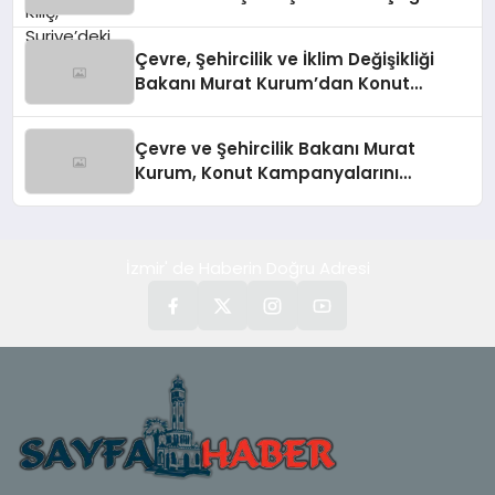
Kılıç’tan Suriye Panelinde Önemli
Açıklamalar
Çevre, Şehircilik ve İklim Değişikliği
Bakanı Murat Kurum’dan Konut
Kampanyaları Müjdesi
Çevre ve Şehircilik Bakanı Murat
Kurum, Konut Kampanyalarını
Duyurdu
İzmir' de Haberin Doğru Adresi