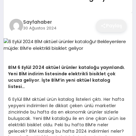
EĞITIM
Sayfahaber
Paylaş
30 Ağustos 2024
EKONOMI
SAĞLIK
BİM 6 Eylül 2024 aktüel ürünler kataloğu yayınlandı.
SPOR
Yeni BİM indirim listesinde elektrikli bisiklet çok
ucuza geliyor. İşte BİM’in yeni aktüel katalog
listesi…
YAŞAM
6 Eylül BİM aktüel ürün katalog listeleri çıktı. Her hafta
yepyeni indirimleri ile dikkat çeken ünlü marketler
zincirinde bu hafta da en ekonomik ürünler sizlerle
buluşacak. Yeni BİM kataloğu ile en öne çıkan ürün ise
DIĞER
elektrikli bisiklet oldu. Peki bu hafta BİM’e neler
gelecek? BİM katalog bu hafta 2024 indirimleri neler?