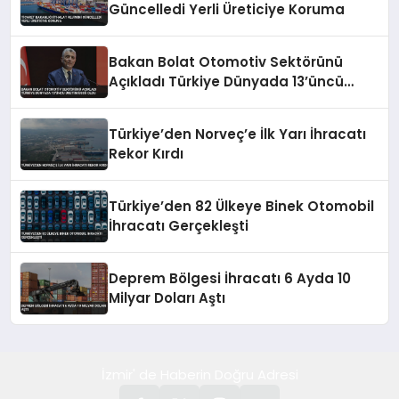
Güncelledi Yerli Üreticiye Koruma
Bakan Bolat Otomotiv Sektörünü
Açıkladı Türkiye Dünyada 13’üncü
Üretim Üssü Oldu
Türkiye’den Norveç’e İlk Yarı İhracatı
Rekor Kırdı
Türkiye’den 82 Ülkeye Binek Otomobil
İhracatı Gerçekleşti
Deprem Bölgesi İhracatı 6 Ayda 10
Milyar Doları Aştı
İzmir' de Haberin Doğru Adresi