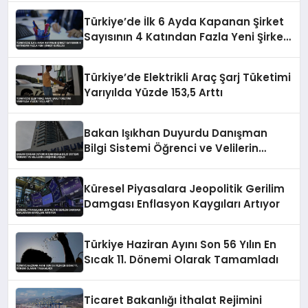
Türkiye’de İlk 6 Ayda Kapanan Şirket
Sayısının 4 Katından Fazla Yeni Şirket
Kuruldu
Türkiye’de Elektrikli Araç Şarj Tüketimi
Yarıyılda Yüzde 153,5 Arttı
Bakan Işıkhan Duyurdu Danışman
Bilgi Sistemi Öğrenci ve Velilerin
Erişimine Açıldı
Küresel Piyasalara Jeopolitik Gerilim
Damgası Enflasyon Kaygıları Artıyor
Türkiye Haziran Ayını Son 56 Yılın En
Sıcak 11. Dönemi Olarak Tamamladı
Ticaret Bakanlığı İthalat Rejimini