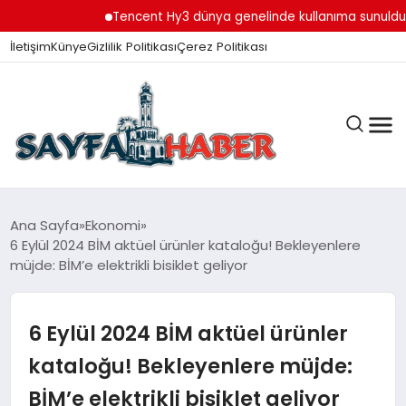
Tencent Hy3 dünya genelinde kullanıma sunuldu
M
İletişim
Künye
Gizlilik Politikası
Çerez Politikası
ANA SAYFA
Ana Sayfa
Ekonomi
6 Eylül 2024 BİM aktüel ürünler kataloğu! Bekleyenlere
müjde: BİM’e elektrikli bisiklet geliyor
GÜNDEM
6 Eylül 2024 BİM aktüel ürünler
İZMIR HABERLERI
kataloğu! Bekleyenlere müjde:
BİM’e elektrikli bisiklet geliyor