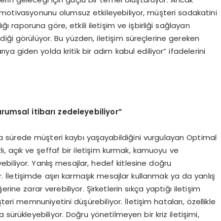
rın motivasyonunu olumsuz etkileyebiliyor, müşteri sadakatini
ığı raporuna göre, etkili iletişim ve işbirliği sağlayan
iği görülüyor. Bu yüzden, iletişim süreçlerine gereken
a giden yolda kritik bir adım kabul ediliyor” ifadelerini
kurumsal itibarı zedeleyebiliyor”
kısa sürede müşteri kaybı yaşayabildiğini vurgulayan Optimal
ı, açık ve şeffaf bir iletişim kurmak, kamuoyu ve
yebiliyor. Yanlış mesajlar, hedef kitlesine doğru
r. İletişimde aşırı karmaşık mesajlar kullanmak ya da yanlış
 zarar verebiliyor. Şirketlerin sıkça yaptığı iletişim
teri memnuniyetini düşürebiliyor. İletişim hataları, özellikle
sürükleyebiliyor. Doğru yönetilmeyen bir kriz iletişimi,