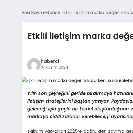
Ana Sayfa
Güncel
Etkili iletişim marka değerini ko
Etkili iletişim marka değ
haberci
01 Kasım 2024
Y
ılın son çeyreğini geride bırakmaya hazı
rlan
iletişim stratejilerini baştan yazıyor. Paydaşlar
geleceğ
i i
çin güçlü bir temel oluşturduğunu 
markaya ciddi zararlar verebileceği uyarısınd
Takvim yaprakları 2025’e doğru geri sayıma ge