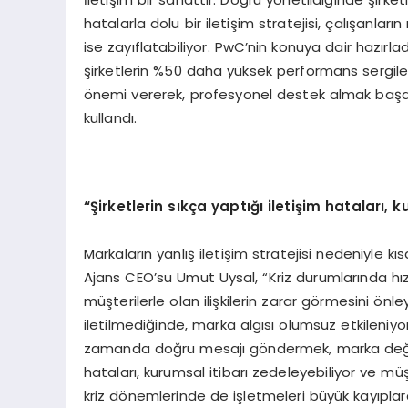
hatalarla dolu bir iletişim stratejisi, çalışanla
ise zayıflatabiliyor. PwC’nin konuya dair hazırlad
şirketlerin %50 daha yüksek performans sergiled
önemi vererek, profesyonel destek almak başarıy
kullandı.
“Şirketlerin sıkça yaptığı iletişim hataları, 
Markaların yanlış iletişim stratejisi nedeniyle 
Ajans CEO’su Umut Uysal, “Kriz durumlarında hızl
müşterilerle olan ilişkilerin zarar görmesini önle
iletilmediğinde, marka algısı olumsuz etkileniyo
zamanda doğru mesajı göndermek, marka değerine
hataları, kurumsal itibarı zedeleyebiliyor ve müş
kriz dönemlerinde de işletmeleri büyük kayıplara 