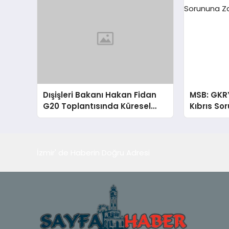
Dışişleri Bakanı Hakan Fidan
MSB: GKR
G20 Toplantısında Küresel
Kıbrıs So
Sorunlara Işık Tutuyor
İzmir' de Haberin Doğru Adresi