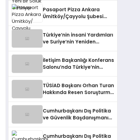
Pasaport Pizza Ankara
Ümitköy/Çayyolu Şubesi
Açıldı!
Türkiye’nin İnsani Yardımları
ve Suriye’nin Yeniden
Yapılandırılma Çalışmaları
Konferansı
İletişim Başkanlığı Konferans
Salonu’nda Türkiye’nin
Suriye Politikaları Tartışıldı
TÜSİAD Başkanı Orhan Turan
Hakkında Resen Soruşturma
Başlatıldı
Cumhurbaşkanı Dış Politika
ve Güvenlik Başdanışmanı
Panelde Konuştu
Cumhurbaşkanı Dış Politika