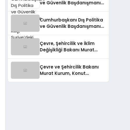
ve Güvenlik Başdanışmanı
Akif Çağatay Kılıç,
Suriye’deki Gelişmeleri
Cumhurbaşkanı Dış Politika
Değerlendirdi
ve Güvenlik Başdanışmanı
Akif Çağatay Kılıç’tan Suriye
Panelinde Önemli
Çevre, Şehircilik ve İklim
Açıklamalar
Değişikliği Bakanı Murat
Kurum’dan Konut
Kampanyaları Müjdesi
Çevre ve Şehircilik Bakanı
Murat Kurum, Konut
Kampanyalarını Duyurdu