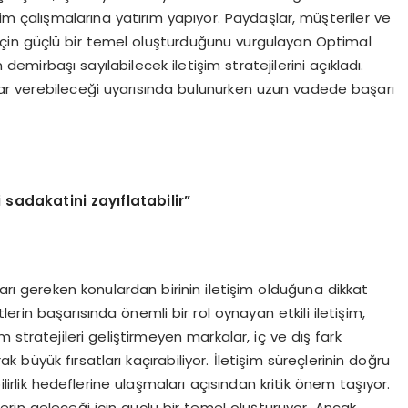
işim çalışmalarına yatırım yapıyor. Paydaşlar, müşteriler ve
eği için güçlü bir temel oluşturduğunu vurgulayan Optimal
mirbaşı sayılabilecek iletişim stratejilerini açıkladı.
arlar verebileceği uyarısında bulunurken uzun vadede başarı
i sadakatini zayıflatabilir”
arı gereken konulardan birinin iletişim olduğuna dikkat
rin başarısında önemli bir rol oynayan etkili iletişim,
 stratejileri geliştirmeyen markalar, iç ve dış fark
ak büyük fırsatları kaçırabiliyor. İletişim süreçlerinin doğru
irlik hedeflerine ulaşmaları açısından kritik önem taşıyor.
tlerin geleceği için güçlü bir temel oluşturuyor. Ancak