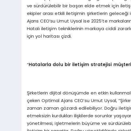
ve sürdürülebilir bir başarı elde etmek için ilet
ekipler arası etkili iletişimin şirketlerin gelec
Ajans CEO’su Umut Uysal ise 2025’te markaların de
Hatalı iletişim tekniklerinin markaya ciddi zar
için yol haritası çizdi.
“
Hatalarla dolu bir iletişim stratejisi müşter
Şirketlerin dijital dönüşümde en etkin kullanmal
çeken Optimal Ajans CEO’su Umut Uysal, “Şirketle
zaman zaman gözardı edilebiliyor. Doğru iletişim
etmeksizin kurdukları ilişkilerde sorunlar yaşayar
yönetilmesi, işletmelerin büyüme ve sürdürülebil
İletişim bir sanattır. Doğru yönetildiğinde şirke