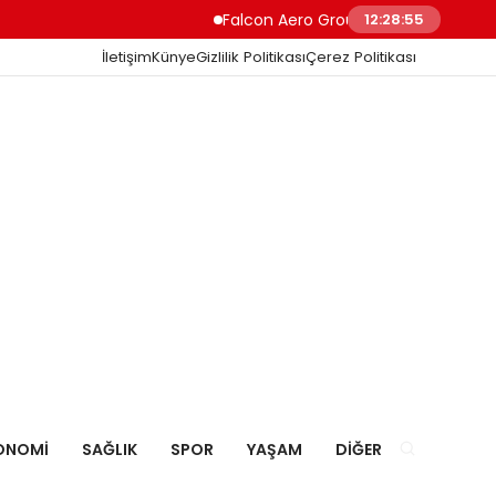
Falcon Aero Group, Havacılıkta Türkiye 
12:28:56
İletişim
Künye
Gizlilik Politikası
Çerez Politikası
ONOMI
SAĞLIK
SPOR
YAŞAM
DIĞER