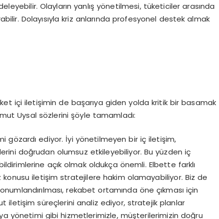
eleyebilir. Olayların yanlış yönetilmesi, tüketiciler arasında
abilir. Dolayısıyla kriz anlarında profesyonel destek almak
et içi iletişimin de başarıya giden yolda kritik bir basamak
mut Uysal sözlerini şöyle tamamladı:
imi gözardı ediyor. İyi yönetilmeyen bir iç iletişim,
lerini doğrudan olumsuz etkileyebiliyor. Bu yüzden iç
ribildirimlerine açık olmak oldukça önemli. Elbette farklı
konusu iletişim stratejilere hakim olamayabiliyor. Biz de
onumlandırılması, rekabet ortamında öne çıkması için
t iletişim süreçlerini analiz ediyor, stratejik planlar
 medya yönetimi gibi hizmetlerimizle, müşterilerimizin doğru