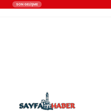
SON GELİŞME