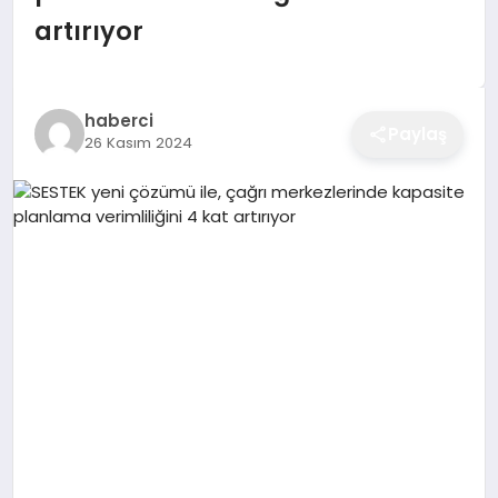
EĞITIM
artırıyor
EKONOMI
haberci
Paylaş
26 Kasım 2024
SAĞLIK
SPOR
YAŞAM
DIĞER