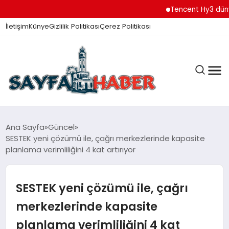
Tencent Hy3 dünya 
İletişim
Künye
Gizlilik Politikası
Çerez Politikası
ANA SAYFA
Ana Sayfa
Güncel
SESTEK yeni çözümü ile, çağrı merkezlerinde kapasite
planlama verimliliğini 4 kat artırıyor
GÜNDEM
SESTEK yeni çözümü ile, çağrı
İZMIR HABERLERI
merkezlerinde kapasite
planlama verimliliğini 4 kat