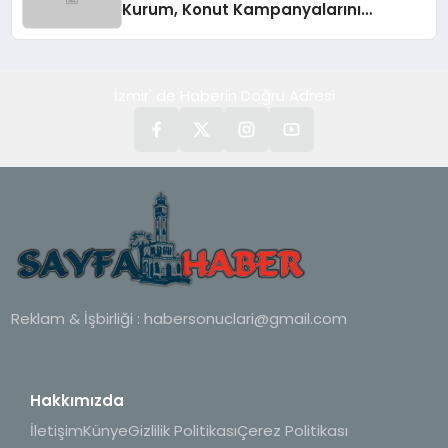
Kurum, Konut Kampanyalarını
Duyurdu
İzmir' de Haberin Doğru Adresi
Reklam & İşbirliği :
habersonuclari@gmail.com
Hakkımızda
İletişim
Künye
Gizlilik Politikası
Çerez Politikası